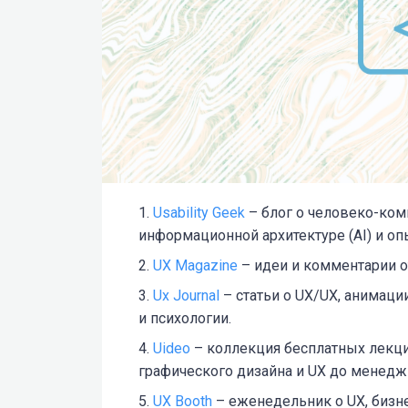
Usability Geek
– блог о человеко-ком
информационной архитектуре (AI) и оп
UX Magazine
– идеи и комментарии от
Ux Journal
– статьи о UX/UX, анимаци
и психологии.
Uideo
– коллекция бесплатных лекций
графического дизайна и UX до менедж
UX Booth
– еженедельник о UX, бизне