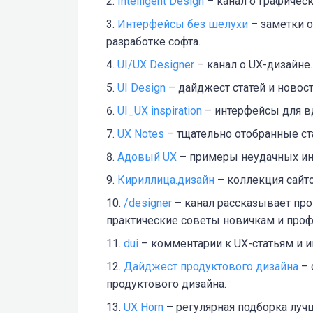
Intelligent Design
– канал о графическ
Интерфейсы без шелухи
– заметки о
разработке софта.
UI/UX Designer
– канал о UX-дизайне.
UI Design
– дайджест статей и новост
UI_UX inspiration
– интерфейсы для вд
UX Notes
– тщательно отобранные ста
Адовый UX
– примеры неудачных инт
Кириллица.дизайн
– коллекция сайто
/designer
– канал рассказывает про
практические советы новичкам и проф
dui
– комментарии к UX-статьям и 
Дайджест продуктового дизайна
– 
продуктового дизайна.
UX Horn
– регулярная подборка луч