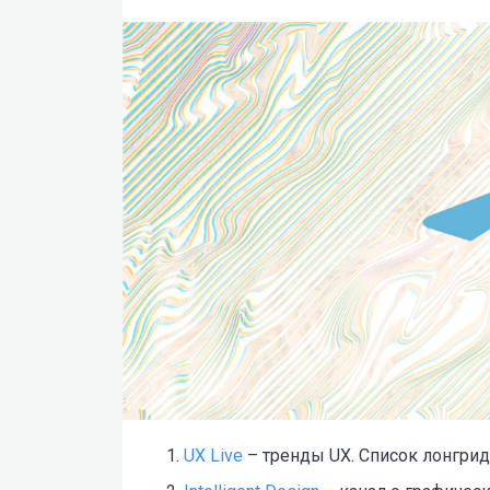
UX Live
– тренды UX. Cписок лонгрид