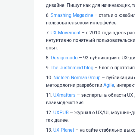
дизайне. Пишут как для начинающих, т
Smashing Magazine
– статьи о юзаби
пользовательском интерфейсе.
UX Movement
– c 2010 года здесь ра
интуитивно понятный пользовательск
опыт.
Designmodo
– 92 публикации о UX-ди
The Justinmind blog
– блог о прототип
Nielsen Norman Group
– публикации о
методологии разработки
Agile
, интера
UXmatters
– эксперты в области UX
взаимодействия.
UXPUB
– журнал о UX/UI, моушин-ди
так далее.
UX Planet
– на сайте стабильно выхо