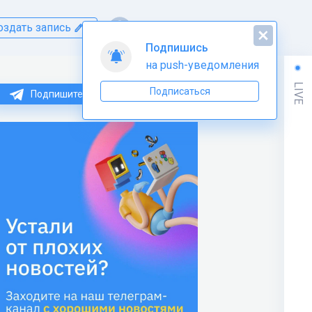
оздать запись
Подпишись
на push-уведомления
LIVE
Подписаться
Подпишитесь на нас в Telegram