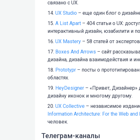
связано с UX.
UX Studio
– еще один блог о дизайн
A List Apart
– 404 статьи о UX: дост
интерактивный дизайн, юзабилити и п
UX Mastery
– 58 статей от экспертов
Boxes And Arrows
– сайт рассказыва
дизайна, дизайна взаимодействия и и
Prototypr
– посты о прототипирован
областях.
HeyDesigner
– «Привет, Дизайнер» д
дизайну иконок и многому другому.
UX Collective
– независимое издание
Information Architecture: For the Web and
человек.
Телеграм-каналы