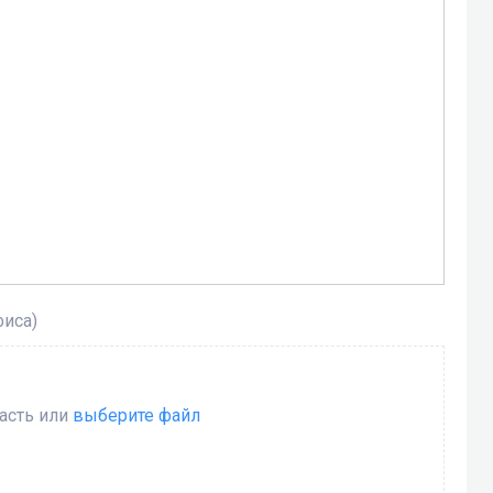
фиса)
ласть или
выберите файл