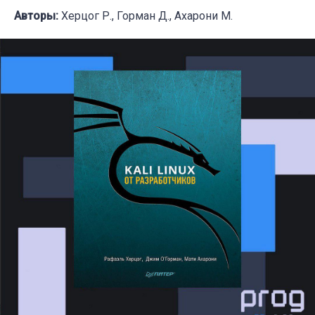
Авторы:
Херцог Р., Горман Д., Ахарони М.