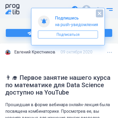
Подпишись
на push-уведомления
Подпишитесь на нас в Telegram
Подписаться
Евгений Крестников
09 октября 2020
👨‍🎓️ Первое занятие нашего курса
по математике для Data Science
доступно на YouTube
Прошедшая в форме вебинара онлайн-лекция была
посвящена комбинаторике. Просмотрев ее, вы
усвоите важные для изучения других разделов