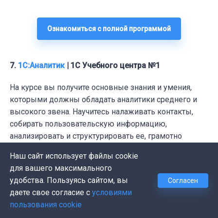
Ознакомиться с полной программой
7.
1С:Аналитик
| 1С Учебного центра №1
На
курсе
вы получите основные знания и умения,
которыми должны обладать аналитики среднего и
высокого звена. Научитесь налаживать контакты,
собирать пользовательскую информацию,
анализировать и структурировать ее, грамотно
использовать в конкретных проектах. Мини-курс
Наш сайт использует файлы cookie
даст вам представление о правильной организации
для вашего максимального
производственных процессов, об управлении ими, об
удобства. Пользуясь сайтом, вы
Согласен
ошибках, допускаемых при контакте с клиентами.
даете свое согласие с
условиями
пользования cookie