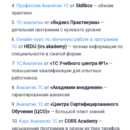
Профессия Аналитик 1С
от
Skillbox
— обилие
практики.
1С-аналитик
от
«Яндекс Практикума»
—
детальная программа с нулевого уровня.
Онлайн-курс по обучению работе в программе
1С
от
HEDU (irs.akademy)
— полная информация по
специальности в сжатой форме.
1С:Аналитик
от
«1С Учебного центра №1»
—
повышение квалификации для опытных
работников.
Аналитик 1С
от
«Академии внедрения»
—
гарантированная вакансия.
Аналитик 1С
от
«Центра Сертифицированного
Обучения (ЦСО)»
— большой пласт знаний.
Курс Аналитик 1С
от
CORS Academy
—
насыщенная программа в одном из трех тарифов