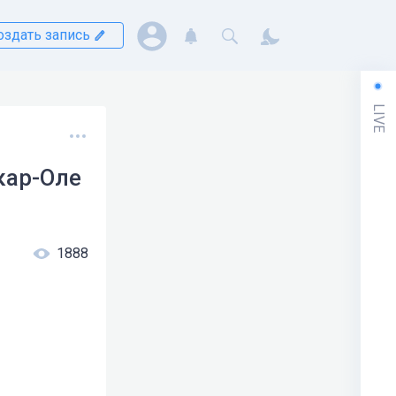
оздать запись
LIVE
кар-Оле
1888