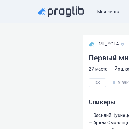
Моя лента
ML_YOLA
Первый ми
27 марта
Йошка
DS
Спикеры
— Василий Кузнецо
— Артем Смоленце