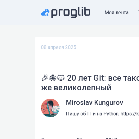
Моя лента
08 апреля 2025
🎉🐙🐱 20 лет Git: все т
же великолепный
Miroslav Kungurov
Пишу об IT и на Python, https://