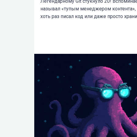
Легендарному Git стукнуло 20! Вспомина
называл «тупым менеджером контента», 
хоть раз писал код или даже просто хран