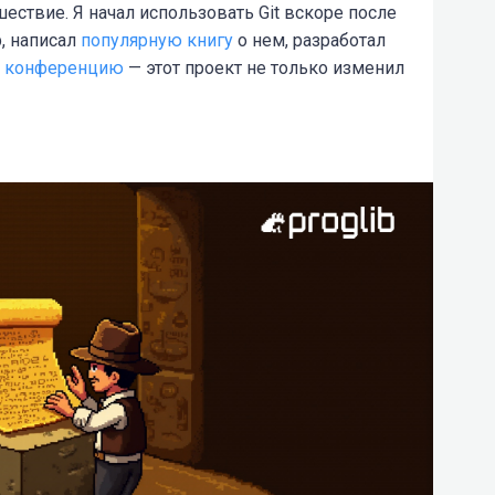
ствие. Я начал использовать Git вскоре после
b, написал
популярную книгу
о нем, разработал
 конференцию
— этот проект не только изменил