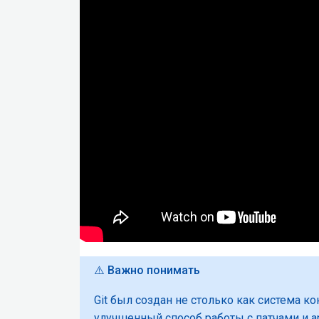
⚠️ Важно понимать
Git был создан не столько как система к
улучшенный способ работы с патчами и 