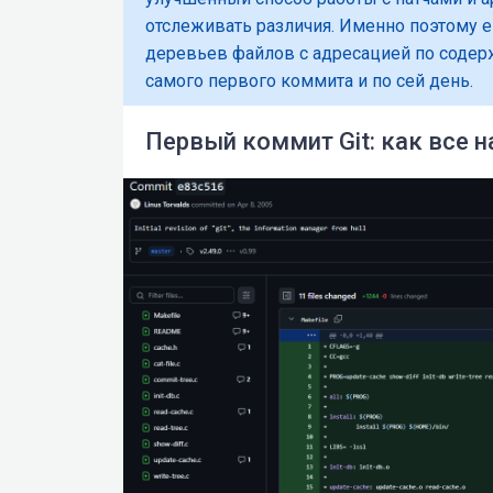
отслеживать различия. Именно поэтому е
деревьев файлов с адресацией по содер
самого первого коммита и по сей день.
Первый коммит Git: как все 