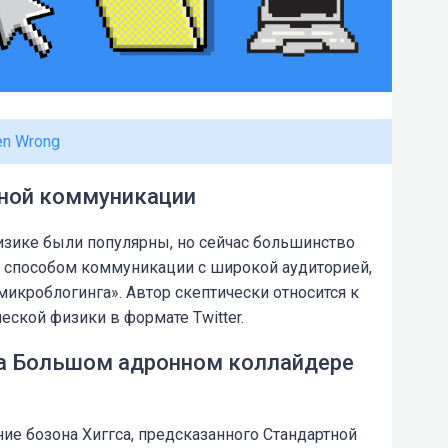
en Wrong
чной коммуникации
изике были популярны, но сейчас большинство
м способом коммуникации с широкой аудиторией,
«микроблогинга». Автор скептически относится к
ской физики в формате Twitter.
на Большом адронном коллайдере
е бозона Хиггса, предсказанного Стандартной