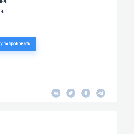
ия.
й.
чу попробовать