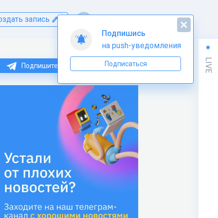
оздать запись
Подпишись
на push-уведомления
LIVE
Подписаться
Подпишитесь на нас в Telegram