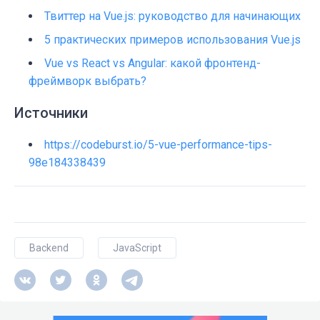
}

Твиттер на Vue.js: руководство для начинающих
</
script>

5 практических примеров использования Vue.js
Vue vs React vs Angular: какой фронтенд-
<
style
>
фреймворк выбрать?
.rr-intersectionable--invisible
.rr-heavy-
display
: 
none
Источники
</
style
>
https://codeburst.io/5-vue-performance-tips-
98e184338439
Backend
JavaScript