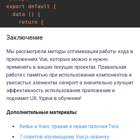
export default {

  data () {

    return {

      intersectionObserver: new Intersectio
Заключение
    }

  },

Мы рассмотрели методы оптимизации работы кода в
  methods: {

приложениях
Vue
, которые можно и нужно
    handleIntersections (entries) {

применять в ваших текущих проектах. Правильная
      entries.forEach((entry) => {

работа с памятью при использовании компонентов и
        const className = 'rr-intersectiona
увесистых элементах viewport-а значительно улучшит
        if (entry.isIntersecting) {

эффективность использования приложения и
          entry.target.classList.remove(cla
поднимет
UX
. Удачи в обучении!
        } else {

          entry.target.classList.add(classN
Дополнительные материалы:
        }

      })

Redux и Vuex: правая и левая палочки Twix
    }

7 советов изучающему Vue.js новичку
  }
