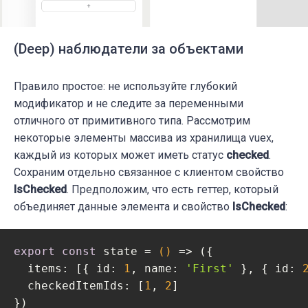
(Deep) наблюдатели за объектами
Правило простое: не используйте глубокий
модификатор и не следите за переменными
отличного от примитивного типа. Рассмотрим
некоторые элементы массива из хранилища vuex,
каждый из которых может иметь статус
checked
.
Сохраним отдельно связанное с клиентом свойство
IsChecked
. Предположим, что есть геттер, который
объединяет данные элемента и свойство
IsChecked
:
export
const
 state = 
()
 =>
 ({

items
: [{ 
id
: 
1
, 
name
: 
'First'
 }, { 
id
: 
checkedItemIds
: [
1
, 
2
]

})
