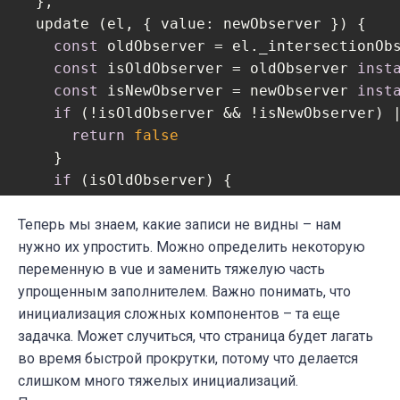
  },

  update (el, { 
value
: newObserver }) {

const
 oldObserver = el._intersectionObs
const
 isOldObserver = oldObserver 
inst
const
 isNewObserver = newObserver 
inst
if
 (!isOldObserver && !isNewObserver) |
return
false
    }

if
 (isOldObserver) {

      oldObserver.unobserve(el)

      el._intersectionObserver = 
Теперь мы знаем, какие записи не видны – нам
undefined
    }

нужно их упростить. Можно определить некоторую
переменную в vue и заменить тяжелую часть
if
 (isNewObserver) {

      newObserver.observe(el)

упрощенным заполнителем. Важно понимать, что
      el._intersectionObserver = newObserve
инициализация сложных компонентов – та еще
    }

задачка. Может случиться, что страница будет лагать
  },

во время быстрой прокрутки, потому что делается
  unbind (el) {

слишком много тяжелых инициализаций.