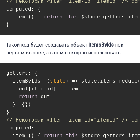
// Некоторый <Item :item-id="itemId" /> co
computed
: {

  item () { 
return
this
.$store.getters.ite
}
Такой код будет создавать объект
itemsByIds
при
первом вызове, а затем повторно использовать:
getters: {

itemByIds
: 
(
state
) =>
 state.items.reduce
    out[item.id] = item

return
 out

  }, {})

// Некоторый <Item :item-id="itemId" /> co
computed
: {

  item () { 
return
this
.$store.getters.ite