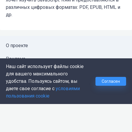
различных цифровых форматах: PDF, EPUB, HTML и
др.
О проекте
Реклама
Наш сайт использует файлы cookie
Публичная оферта
для вашего максимального
удобства. Пользуясь сайтом, вы
Согласен
Политика конфиденциальности
даете свое согласие с
условиями
пользования cookie
Контакты
Push-уведомления
Темная тема