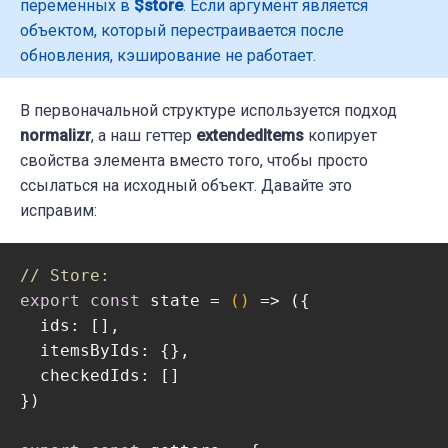
  updated () {

переменных в
$store
. Если аргумент является
    console.count('Item updated')

объектом, который перестраивается после
  }

обновления, кэширование не работает.
}

</script>
В первоначальной структуре используется подход
normalizr
, а наш геттер
extendedItems
копирует
свойства элемента вместо того, чтобы просто
ссылаться на исходный объект. Давайте это
исправим:
// Store:
export
const
 state = 
()
 =>
 ({

ids
: [],

itemsByIds
: {},

checkedIds
: []

})
