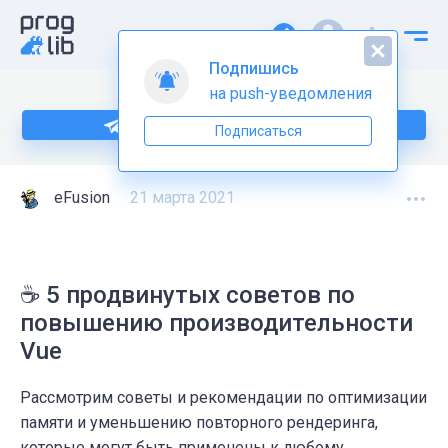
Подпишись
на push-уведомления
Подпишитесь на нас в Telegram
Подписаться
eFusion
21 марта 2021
☕ 5 продвинутых советов по
повышению производительности
Vue
Рассмотрим советы и рекомендации по оптимизации
памяти и уменьшению повторного рендеринга,
которые могут быть применены к любому