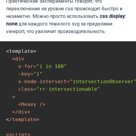
Практические эксперименты говорят, что
if
 (el._intersectionObserver 
instanceo
      el._intersectionObserver.unobserve(el
переключение на уровне css происходит быстро и
    }

незаметно. Можно просто использовать
css display:
    el._intersectionObserver = 
none
для каждого тяжелого svg за пределами
undefined
  }

viewport, что увеличит производительность:
}
<template>

<
div
v-for
=
"i in 100"
:key
=
"i"
v-node-intersect
=
"intersectionObserver
class
=
"rr-intersectionable"
  >
<
Heavy
 />
</
div
>
<
/template>

<script>
