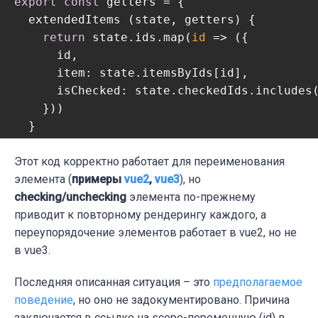
export
const
 getters = {

  extendedItems (state, getters) {

return
 state.ids.map(
id
 =>
 ({

      id,

item
: state.itemsByIds[id],

isChecked
: state.checkedIds.includes(
    }))

  }

}

Этот код корректно работает для переименования
export
элемента (
const
примеры
 mutations = {

vue2
,
vue3
), но
  renameItem (state, { id, title }) {

checking/unchecking
элемента по-прежнему
приводит к повторному рендерингу каждого, а
const
 item = state.itemsByIds[id]

переупорядочение элементов работает в vue2, но не
if
 (item) {

      state.itemsByIds[id] = 
в vue3.
Object
.freeze(
        ...item,

Последняя описанная ситуация – это
предполагаемое
        title

поведение
, но оно не задокументировано. Причина
      })

заключается в ссылке на scope-переменную (id) в