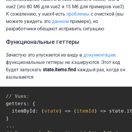
mutations
vue2 (это 80 Мб для vue2 и 15 Мб для примеров vue3).
: {

  setItems (state, items) {

К сожалению, у vuex4 есть
проблемы
с очисткой (вы
    state.items = items.map(
можете увидеть это
данном
примере), но
item
 =>
Object
  },

разработчики обещают исправить ситуацию.
  markItemCompleted (state, itemId) {

Функциональные геттеры
const
 itemIndex = state.items.find(
ite
if
 (itemIndex !== 
-1
) {

Зачастую это упускается из виду в
документации
:
// Здесь невозможно обновить item.co
ф
ункциональные геттеры не кэшируются. Этот код
// потому что объект заморожен. 
будет запускать
state
.
items
.
find
каждый раз, когда он
// Нам нужно пересоздать весь объект
вызывается:
const
 newItem = {

        ...state.items[itemIndex],

completed
: 
true
// Vuex: 
      }

getters
: {

      state.items.splice(itemIndex, 
1
, 
Obj
itemById
: 
(
state
) =>
(
itemId
) =>
 state.i
    }

}

  }

}