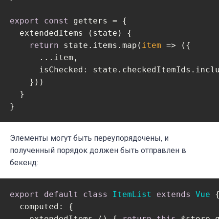
export
const
 getters = {

  extendedItems (state) {

return
 state.items.map(
item
 =>
 ({

      ...item,

isChecked
: state.checkedItemIds.inclu
    }))

  }

}
Элементы могут быть переупорядочены, и
полученный порядок должен быть отправлен в
бекенд:
export
default
class
ItemList
extends
Vue
{
computed
: {

    extendedItems () { 
return
this
.$store.g