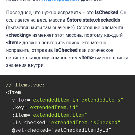
  @rename="
renameItem({ id, 
title
: $event 
/>

Последнее, что нужно исправить – это
IsChecked
. Он
ссылается на весь массив
$store.state.checkedIds
(пытается найти там значение). Состояние элемента
// Item.vue:

«
c
hecking»
изменяет этот массив, поэтому каждый
computed: {

<Item>
должен повторить поиск. Это можно
  item () {

исправить, отправив
IsChecked
как логическое
    return this.$store.state.itemsByIds[thi
свойство каждому компоненту
<Item>
вместо поиска
  },

значения внутри:
  isChecked () {

    return this.$store.state.checkedIds.inc
  }

// Items.vue:
}
<Item

  v-
for
=
"extendedItem in extendedItems"
  :key=
"extendedItem.id"
  :item=
"extendedItem.item"
  :is-checked=
"extendedItem.isChecked"
  @
set
-checked="setCheckedItemById"
