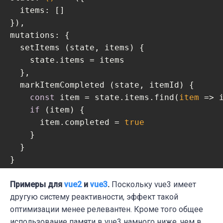
items
: []

mutations
: {

  setItems (state, items) {

    state.items = items

  },

  markItemCompleted (state, itemId) {

const
 item = state.items.find(
item
 =>
 
if
 (item) {

      item.completed = 
true
    }

  }

}

// Делаем так:
Примеры для
vue2
и
vue3
.
Поскольку vue3 имеет
state
другую систему реактивности, эффект такой
: 
()
 =>
 ({

оптимизации менее релевантен. Кроме того общее
items
: []

использование памяти в vue3 намного ниже, чем в