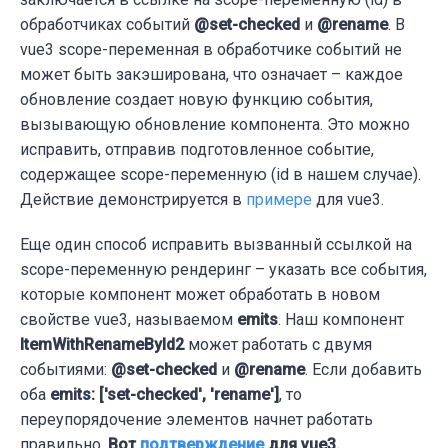
    }

обработчиках событий
@set-checked
и
@rename
. В
  },

vue3 scope-переменная в обработчике событий не
  setCheckedItemById (state, { id, isChecke
может быть закэширована, что означает – каждое
const
 index = state.checkedIds.indexOf(
обновление создает новую функцию события,
if
 (isChecked && index === 
-1
) {

вызывающую обновление компонента. Это можно
      state.checkedIds.push(id)

исправить, отправив подготовленное событие,
    } 
else
if
 (!isChecked && index !== 
-1
) 
содержащее scope-переменную (id в нашем случае).
      state.checkedIds.splice(index, 
1
)

Действие демонстрируется в
примере
для vue3.
    }

  }

Еще один способ исправить вызванный ссылкой на
}

scope-переменную рендеринг – указать все события,
которые компонент может обработать в новом
// Items.vue:
свойстве vue3, называемом
emits
. Наш компонент
<ItemWithRenameById2

ItemWithRenameById2
может работать с двумя
  v-
for
=
"id in ids"
событиями:
@set-checked
и
@rename
. Если добавить
  :key=
"id"
оба
emits: ['set-checked', 'rename']
, то
  :item-id=
"id"
переупорядочение элементов начнет работать
  @
set
-checked="setCheckedItemById({ id, 
i
правильно.
Вот
подтверждение
для vue3.