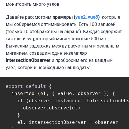
мониторить много узлов.
Давайте рассмотрим
примеры (
vue2
,
vue3
)
, которые
мы собираемся оптимизировать. Есть 100 записей
(только 10 отображены на экране). Каждая содержит
тяжелый svg, который мигает каждые 500 мс.
Вычислим задержку между расчетным и реальным
миганием, создадим один экземпляр
IntersectionObserver
и пробросим его на каждый
узел, который необходимо наблюдать:
export
default
 {

  inserted (el, { 
value
: observer }) {

if
 (observer 
instanceof
 IntersectionObs
      observer.observe(el)

    }

    el._intersectionObserver = observer
