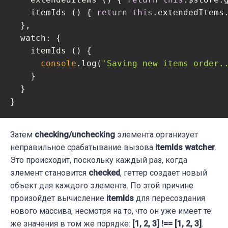
    itemIds () { 
return
this
.extendedItems
  },

watch
: {

    itemIds () {

console
.log(
'Saving new items order.
    }

  }

}
Затем
checking/unchecking
элемента организует
неправильное срабатывание вызова
itemIds watcher
.
Это происходит, поскольку каждый раз, когда
элемент становится
checked
, геттер создает новый
объект для каждого элемента. По этой причине
произойдет вычисление
itemIds
для пересоздания
нового массива, несмотря на то, что он уже имеет те
же значения в том же порядке:
[1, 2, 3] !== [1, 2, 3]
.