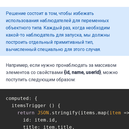
Решение состоит в том, чтобы избежать
использования наблюдателей для переменных
объектного типа. Каждый раз, когда необходим
какой-то наблюдатель для запуска, мы должны
построить отдельный примитивный тип,
вычисленный специально для этого случая.
Например, если нужно пронаблюдать за массивом
элементов со свойствами
{id, name, userId}
, можно
поступить следующим образом:
computed: {

  itemsTrigger () { 

return
JSON
.stringify(items.map(
item
 =
id
: item.id, 

title
: item.title, 
