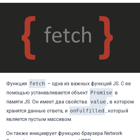
Функция
f
etch
– одна из важных функций J
S
.
С ее
помощью устанавливается объект
Promise
в
памяти JS. Он имеет два свойства:
value
, в котором
хранятся данные ответа, и
onFulfilled
, который
является пустым массивом.
Он также инициирует функцию браузера Network