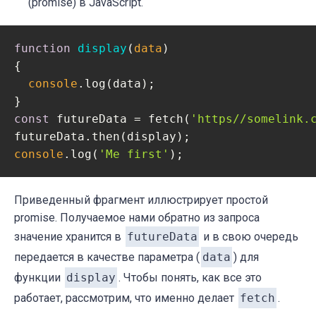
(promise) в JavaScript.
function
display
(
data
{

console
.log(data);

const
 futureData = fetch(
'https//somelink.
console
.log(
'Me first'
);
Приведенный фрагмент иллюстрирует простой
promise. Получаемое нами обратно из запроса
значение хранится в
futureData
и в свою очередь
передается в качестве параметра (
data
) для
функции
display
. Чтобы понять, как все это
работает, рассмотрим, что именно делает
fetch
.