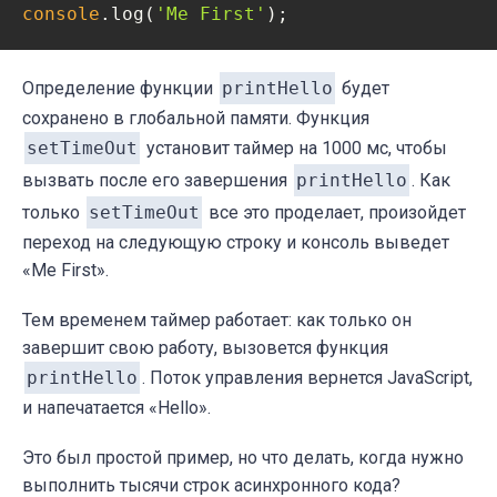
console
.log(
'Me First'
);
Определение функции
printHello
будет
сохранено в глобальной памяти. Функция
setTimeOut
установит таймер на 1000 мс, чтобы
вызвать после его завершения
printHello
.
Как
только
setTimeOut
все это проделает, произойдет
переход на следующую строку и консоль выведет
«Me First».
Тем временем таймер работает: как только он
завершит свою работу, вызовется функция
printHello
. Поток управления вернется JavaScript,
и напечатается «Hello».
Это был простой пример, но что делать, когда нужно
выполнить тысячи строк асинхронного кода?