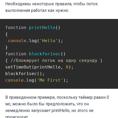
Необходимы некоторые правила, чтобы поток
выполнения работал как нужно.
function
printHello
(
{

console
.log(
'Hello'
);

function
blockfor1sec
(
{ 
//блокирует поток на одну секунду }
setTimeOut(printHello, 
0
);

console
.log(
'Me First'
);
В приведенном примере, поскольку таймер равен 0
мс, можно было бы предположить, что он
немедленно запускает printHello, но этого не
происходит.