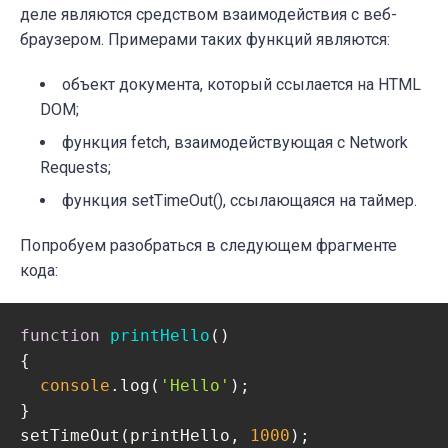
деле являются средством взаимодействия с веб-
браузером. Примерами таких функций являются:
объект документа, который ссылается на HTML
DOM;
функция fetch, взаимодействующая с Network
Requests;
функция setTimeOut(), ссылающаяся на таймер.
Попробуем разобраться в следующем фрагменте
кода:
function
printHello
(
{ 

console
.log(
'Hello'
);

}

setTimeOut(printHello, 
1000