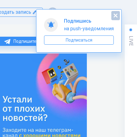
оздать запись
Подпишись
на push-уведомления
LIVE
Подписаться
Подпишитесь на нас в Telegram