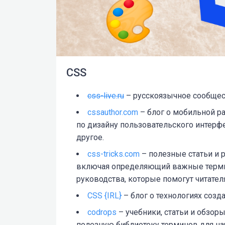
CSS
css-live.ru
– русскоязычное сообщест
cssauthor.com
– блог о мобильной р
по дизайну пользовательского интерфе
другое.
css-tricks.com
– полезные статьи и 
включая определяющий важные термин
руководства, которые помогут читател
CSS {IRL}
– блог о технологиях созд
codrops
– учебники, статьи и обзор
полезную библиотеку терминов для н