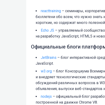
reacttraining
– семинары, корпорати
бюллетени обо всем, что нужно знать 
короткие, но содержат много полезно
Echo JS
– управляемый сообществом
на разработку JavaScript, HTML5 и нов
Официальные блоги платформ
JetBrains
– блог интерактивной сред
JavaScript.
w3.org
– блог Консорциума Всемирно
и внедряет технологические стандарты
обсуждений различных вопросов в W3
объявления, выпуски веб-стандартов 
nodejs
– официальный блог разработ
построенной на движке Chrome V8.