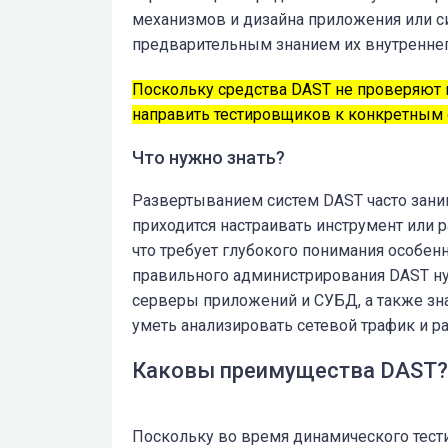
механизмов и дизайна приложения или 
предварительным знанием их внутреннег
Поскольку средства DAST не проверяют к
направить тестировщиков к конкретным 
Что нужно знать?
Развертыванием систем DAST часто зани
приходится настраивать инструмент или р
что требует глубокого понимания особе
правильного администрирования DAST н
серверы приложений и СУБД, а также зн
уметь анализировать сетевой трафик и р
Каковы преимущества DAST?
Поскольку во время динамического тест