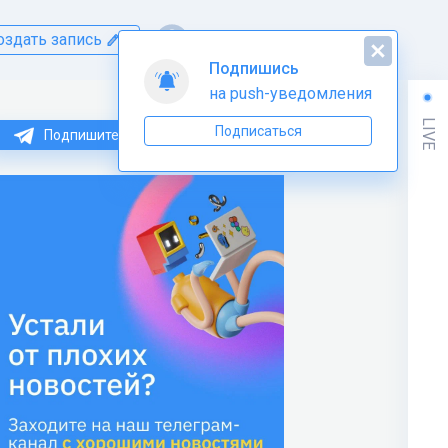
оздать запись
Подпишись
на push-уведомления
LIVE
Подписаться
Подпишитесь на нас в Telegram