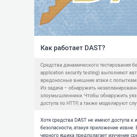
Как работает DAST?
Средства динамического тестирования б
application security testing) выполняют 
вредоносные внешние атаки с попытками
Их задача – обнаружить незапланирован
злоумышленники. Чтобы обнаружить уязв
доступа по HTTP, а также моделируют слу
Хотя средства DAST не имеют доступа к 
безопасности, атакуя приложение извне. 
черного ящика предполагает изучение с