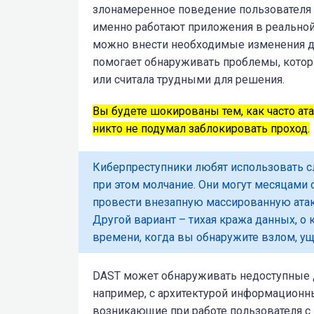
злонамеренное поведение пользователя 
именно работают приложения в реальной
можно внести необходимые изменения дл
помогает обнаруживать проблемы, котор
или считала трудными для решения.
Вы будете шокированы тем, как часто ат
никто не подумал заблокировать проход.
Киберпреступники любят использовать сл
при этом молчание. Они могут месяцами 
провести внезапную массированную атак
Другой вариант – тихая кража данных, о 
времени, когда вы обнаружите взлом, ущ
DAST может обнаруживать недоступные 
например, с архитектурой информационны
возникающие при работе пользователя с