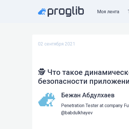
Моя лента
02 сентября 2021
🕵 Что такое динамическ
безопасности приложени
Бежан Абдулхаев
Penetration Tester at company F
@babdulkhayev