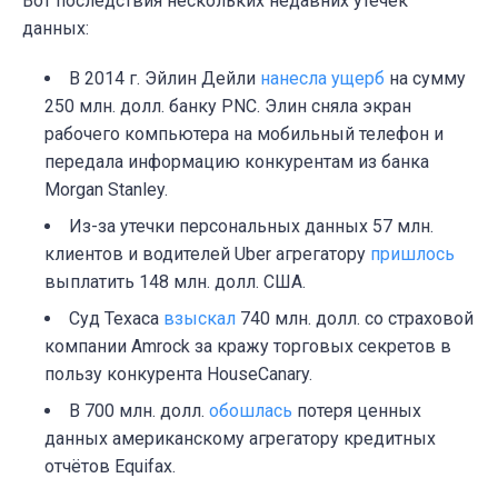
Вот последствия нескольких недавних утечек
данных:
В 2014 г. Эйлин Дейли
нанесла ущерб
на сумму
250 млн. долл. банку PNC. Элин сняла экран
рабочего компьютера на мобильный телефон и
передала информацию конкурентам из банка
Morgan Stanley.
Из-за утечки персональных данных 57 млн.
клиентов и водителей Uber агрегатору
пришлось
выплатить 148 млн. долл. США.
Суд Техаса
взыскал
740 млн. долл. со страховой
компании Amrock за кражу торговых секретов в
пользу конкурента HouseCanary.
В 700 млн. долл.
обошлась
потеря ценных
данных американскому агрегатору кредитных
отчётов Equifax.