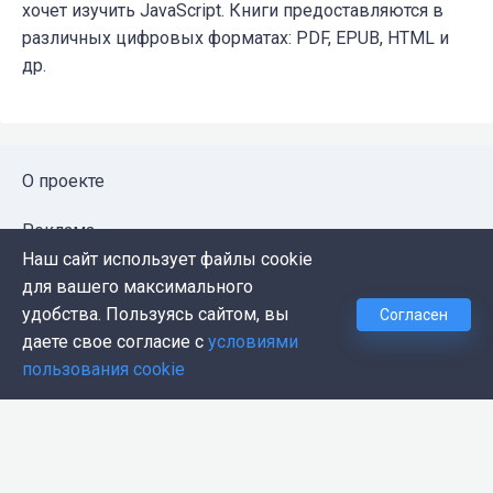
хочет изучить JavaScript. Книги предоставляются в
различных цифровых форматах: PDF, EPUB, HTML и
др.
О проекте
Реклама
Наш сайт использует файлы cookie
Публичная оферта
для вашего максимального
удобства. Пользуясь сайтом, вы
Согласен
Политика конфиденциальности
даете свое согласие с
условиями
пользования cookie
Контакты
Push-уведомления
Темная тема