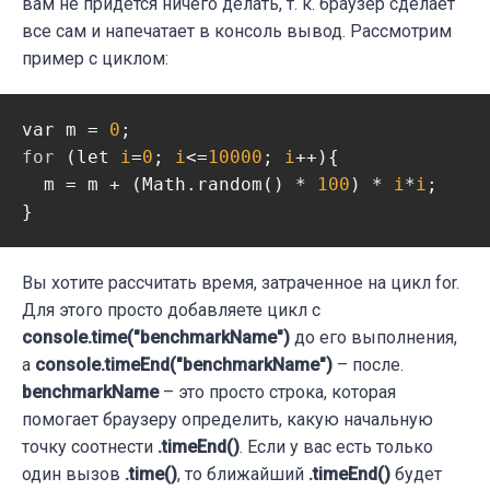
вам не придется ничего делать, т. к. браузер сделает
все сам и напечатает в консоль вывод. Рассмотрим
пример с циклом:
var m = 
0
for
 (let 
i
=
0
; 
i
<=
10000
; 
i
++){

  m = m + (Math.random() * 
100
) * 
i
*
i
;

}
Вы хотите рассчитать время, затраченное на цикл for.
Для этого просто добавляете цикл с
console.time("benchmarkName")
до его выполнения,
а
console.timeEnd("benchmarkName")
– после.
benchmarkName
– это просто строка, которая
помогает браузеру определить, какую начальную
точку соотнести
.timeEnd()
. Если у вас есть только
один вызов
.time()
, то ближайший
.timeEnd()
будет