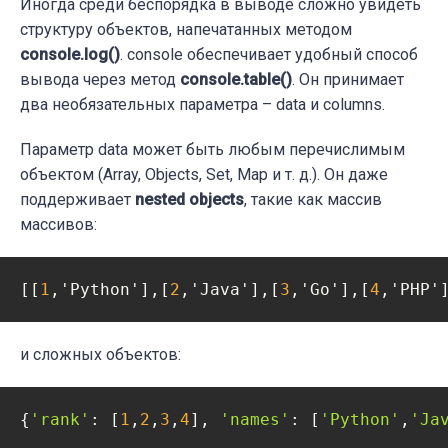
Иногда среди беспорядка в выводе сложно увидеть
структуру объектов, напечатанных методом
console.log()
. сonsole обеспечивает удобный способ
вывода через метод
console.table()
. Он принимает
два необязательных параметра – data и columns.
Параметр data может быть любым перечислимым
объектом (Array, Objects, Set, Map и т. д.). Он даже
поддерживает
nested objects
, такие как массив
массивов:
[[
1
,'Python'],[
2
,'Java'],[
3
,'Go'],[
4
,'PHP'
и сложных объектов:
{
'rank'
: [
1
,
2
,
3
,
4
], 
'names'
: [
'Python'
,
'Ja