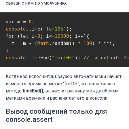
связан с ним по умолчанию.
var
 m = 
0
console
.time(
"for10k"
for
 (
let
 i=
0
; i<=
10000
; i++){

  m = m + (
Math
.random() * 
100
) * i*i;

console
.timeEnd(
"for10k"
); 
// -> outputs 2
Когда код исполнится, браузер автоматически начнет
измерять время по метке "for10k", и остановится в
методе
timeEnd()
, вычислит разницу между обеими
метками времени и распечатает его в консоли.
Вывод сообщений только для
console.assert