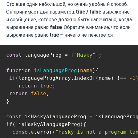
Это еще один небольшой, но очень удобный способ.
Он принимает два параметра:
true / false
выражение
и сообщение, которое должно быть напечатано, когда
выражение равно
false
. Обратите внимание, что если
выражение равно
true
– ничего не печатается.
const
 languageProg = [
"Hasky"
];

function
isLanguageProg
(
name
)
{

if
(languageProgArray.indexOf(name) !== 
-1
)
return
true
;

return
false
;

}

const
 isHaskyAlanguageProg = isLanguagePro
if
(!isHaskyAlanguageProg){

console
.error(
"Hasky is not a program la