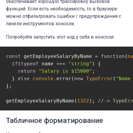
обеспечивает хорошую трассировку вызовов
функций. Если есть необходимость, то в браузере
можно отфильтровать ошибки / предупреждения с
панели инструментов консоли.
Попробуйте запустить этот код у себя в консоли:
const
 getEmployeeSalaryByName = 
function
(
n
if
(
typeof
 name === 
"string"
) {

return
"Salary is $15000"
;

  } 
else
console
.error(
new
TypeError
(
"Name
};

getEmployeeSalaryByName(
1322
); 
//-> TypeEr
Табличное форматирование