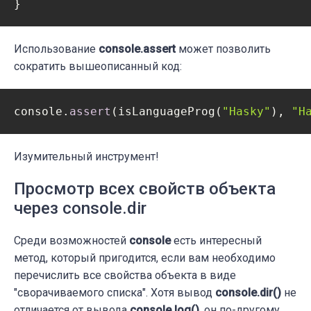
}
Использование
console.assert
может позволить
сократить вышеописанный код:
console.
assert
(is
LanguageProg(
"Hasky"
)
, 
"H
Изумительный инструмент!
Просмотр всех свойств объекта
через console.dir
Среди возможностей
console
есть интересный
метод, который пригодится, если вам необходимо
перечислить все свойства объекта в виде
"сворачиваемого списка". Хотя вывод
console.dir()
не
отличается от вывода
console.log()
, он по-другому