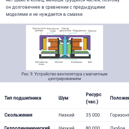
он долговечнее в сравнении с предыдущими
моделями и не нуждается в смазке.
Рис. 9. Устройство вентилятора с магнитным
центрированием
Ресурс
Тип подшипника
Шум
Положе
(час.)
Скольжения
Низкий
35 000
Горизон
Гидродинамический
Низкий
80 000
Любое