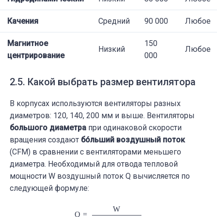
Качения
Средний
90 000
Любое
Магнитное
150
Низкий
Любое
центрирование
000
2.5. Какой выбрать размер вентилятора
В корпусах используются вентиляторы разных
диаметров: 120, 140, 200 мм и выше. Вентиляторы
большого диаметра
при одинаковой скорости
вращения создают
бо́льший воздушный поток
(CFM) в сравнении с вентиляторами меньшего
диаметра. Необходимый для отвода тепловой
мощности W воздушный поток Q вычисляется по
следующей формуле:
Q
=
W
ρ
⋅
С
⋅
(
T
1
−
T
2
)