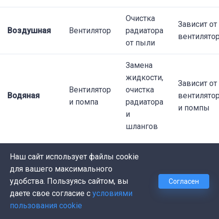
Очистка
Зависит от
Воздушная
Вентилятор
радиатора
вентилято
от пыли
Замена
жидкости,
Зависит от
Вентилятор
очистка
Водяная
вентилято
и помпа
радиатора
и помпы
и
шлангов
У видеокарт TDP выше, чем у центрального
Наш сайт использует файлы cookie
процессора, поэтому на них ставят водяную систему
для вашего максимального
охлаждения в ущерб тишине. Значения TDP для
удобства. Пользуясь сайтом, вы
Согласен
сравнения: процессоры Intel Core i9 Comet Lake (125
даете свое согласие с
условиями
Вт), AMD Ryzen Threadripper 2 (250 Вт) и видеокарты
пользования cookie
RTX 3080 (320 Вт) и RTX 3090 (350 Вт).