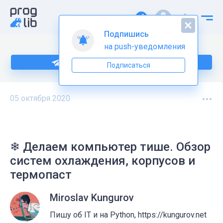
Подпишись
на push-уведомления
Подпишитесь на нас в Telegram
Подписаться
05 октября 2020
❄ Делаем компьютер тише. Обзор
систем охлаждения, корпусов и
термопаст
Miroslav Kungurov
Пишу об IT и на Python, https://kungurov.net