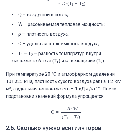
С
Q – воздушный поток;
W – рассеиваемая тепловая мощность;
ρ – плотность воздуха;
С – удельная теплоемкость воздуха;
T
– T
– разность температур внутри
1
2
системного блока (T
) и в помещении (T
).
1
2
При температуре
20 °C и атмосферном давлении
101.325 кПа,
плотность сухого воздуха равна
1.2 кг/
м³, а удельная теплоемкость – 1
кДж/кг°C. После
подстановки значений формула упрощается:
Q
=
1.8
⋅
W
(
T
1
−
T
2
)
2.6. Сколько нужно вентиляторов