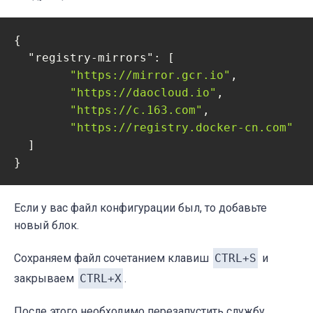
{

"registry-mirrors"
: [

"https://mirror.gcr.io"
,

"https://daocloud.io"
,

"https://c.163.com"
,

"https://registry.docker-cn.com"
  ]

}
Если у вас файл конфигурации был, то добавьте
новый блок.
Сохраняем файл сочетанием клавиш
CTRL+S
и
закрываем
CTRL+X
.
После этого необходимо перезапустить службу