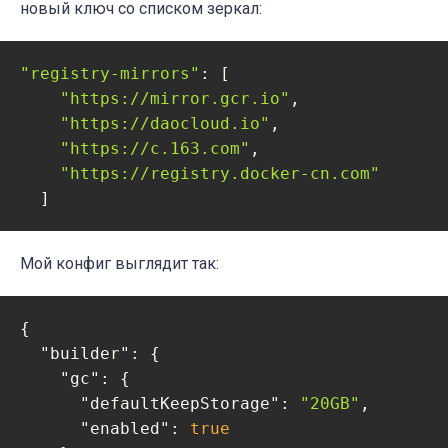
новый ключ со списком зеркал:
"registry-mirrors"
: [

"https://mirror.gcr.io"
,

"https://daocloud.io"
,

"https://c.163.com"
,

"https://registry.docker-cn.com"
  ]
Мой конфиг выглядит так:
{

"builder"
: {

"gc"
: {

"defaultKeepStorage"
: 
"20GB"
,

"enabled"
: 
true