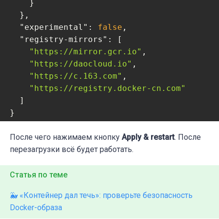
    }

  },

"experimental"
: 
false
,

"registry-mirrors"
: [

"https://mirror.gcr.io"
,

"https://daocloud.io"
,

"https://c.163.com"
,

"https://registry.docker-cn.com"
  ]

}
После чего нажимаем кнопку
Apply & restart
.
После
перезагрузки всё будет работать.
Статья по теме
🐳 «Контейнер дал течь»: проверьте безопасность
Docker-образа