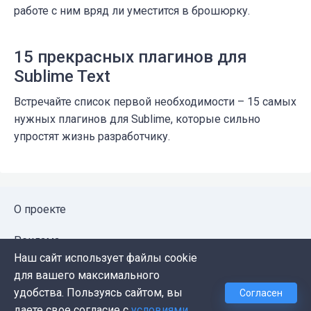
работе с ним вряд ли уместится в брошюрку.
15 прекрасных плагинов для
Sublime Text
Встречайте список первой необходимости – 15 самых
нужных плагинов для Sublime, которые сильно
упростят жизнь разработчику.
О проекте
Реклама
Наш сайт использует файлы cookie
Публичная оферта
для вашего максимального
удобства. Пользуясь сайтом, вы
Согласен
Политика конфиденциальности
даете свое согласие с
условиями