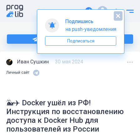
Подпишись
на push-уведомления
Подпишитесь на нас в Telegram
Подписаться
Иван Сушкин
30 мая 2024
Личный сайт
🐳✈️ Docker ушёл из РФ!
Инструкция по восстановлению
доступа к Docker Hub для
пользователей из России