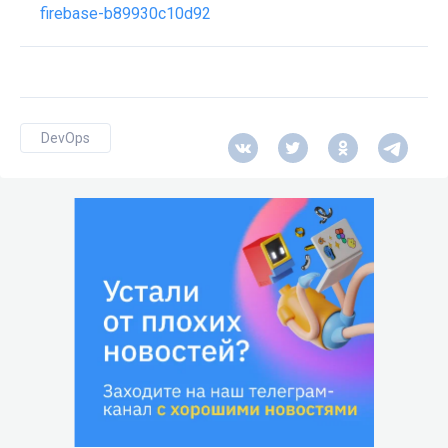
firebase-b89930c10d92
DevOps