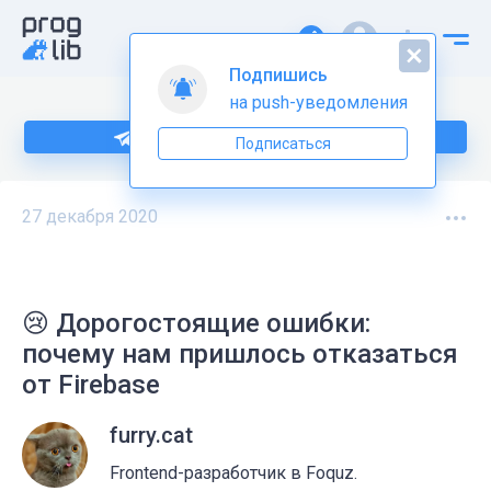
Подпишись
на push-уведомления
Подпишитесь на нас в Telegram
Подписаться
27 декабря 2020
😢 Дорогостоящие ошибки:
почему нам пришлось отказаться
от Firebase
furry.cat
Frontend-разработчик в Foquz.