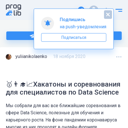
Подпишись
на push-уведомления
Подпишитесь на нас в Telegram
Подписаться
yuliianikolaenko
18 ноября 2020
🥇👨‍🎓️📈Хакатоны и соревнования
для специалистов по Data Science
Мы собрали для вас все ближайшие соревнования в
сфере Data Science, полезные для обучения и
карьерного роста. На фоне пандемии коронавируса
многие из них проходят в онлайн-формате.