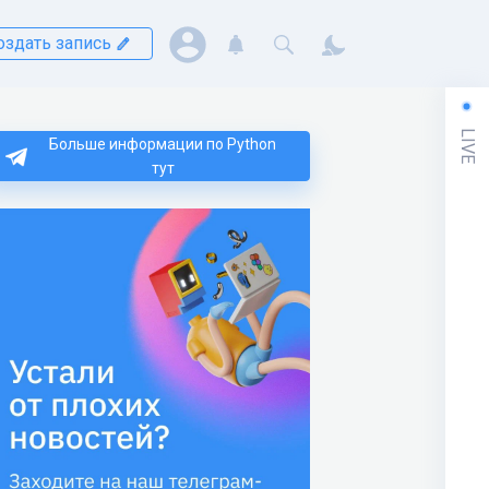
оздать запись
LIVE
Больше информации по Python
тут