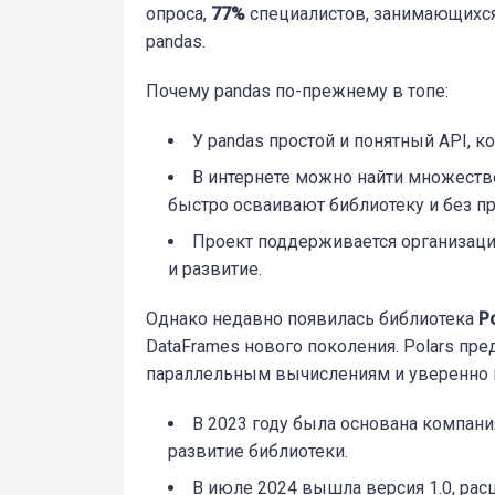
опроса,
77%
специалистов, занимающихся
pandas.
Почему pandas по-прежнему в топе:
У pandas простой и понятный API, к
В интернете можно найти множеств
быстро осваивают библиотеку и без п
Проект поддерживается организацие
и развитие.
Однако недавно появилась библиотека
P
DataFrames нового поколения. Polars пр
параллельным вычислениям и уверенно н
В 2023 году была основана компани
развитие библиотеки.
В июле 2024 вышла версия 1.0, рас