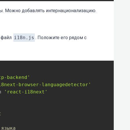
ы. Можно добавлять интернационализацию.
й файл
i18n.js
. Положите его рядом с
tp-backend'
18next-browser-languagedetector'
m
'react-i18next'
t
 языка 