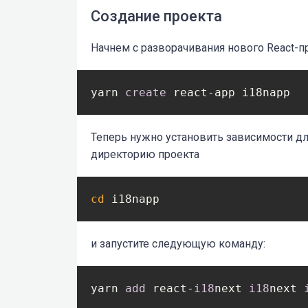
Создание проекта
Начнем с разворачивания нового React-п
yarn 
create
 react-app i18napp
Теперь нужно установить зависимости для
директорию проекта
cd
 i18napp
и запустите следующую команду:
yarn 
add
 react-
i18
next 
i18
next 