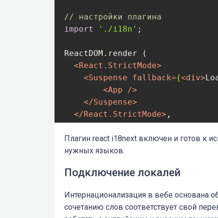
// настройки плагина
import
'./i18n'
;

ReactDOM.render (

<
React.StrictMode
>
<
Suspense
fallback
=
{
<
div
>
Lo
<
App
 />
</
Suspense
>
</
React.StrictMode
>
,

document
.getElementById(
'root
);

Плагин react i18next включен и готов к
нужных языков.
serviceWorker.unregister();
Подключение локалей
Интернационализация в вебе основана об
сочетанию слов соответствует свой пер