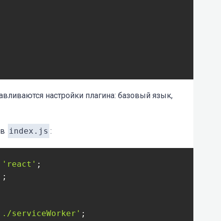
авливаются настройки плагина: базовый язык,
ние языковых кук
ookie'
],

 в
index.js
:
'react'
'
'./serviceWorker'
;
