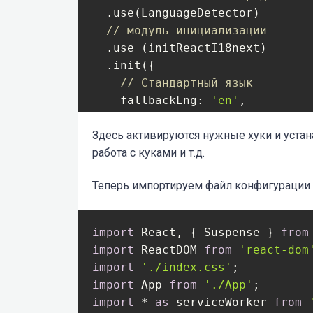
  .use(LanguageDetector)

// модуль инициализации
  .use (initReactI18next)

  .init({

// Стандартный язык
fallbackLng
: 
'en'
,

debug
: 
true
,

Здесь активируются нужные хуки и устан
// Распознавание и кэширова
работа с куками и т.д.
detection
: {

order
: [
'queryString'
, 
'c
Теперь импортируем файл конфигурации
cache
: [
'cookie'
]

    },

interpolation
: {

import
 React, { Suspense } 
from
escapeValue
: 
false
import
 ReactDOM 
from
'react-dom
    }

import
'./index.css'
  })

import
 App 
from
'./App'
import
 * 
as
 serviceWorker 
from
export
default
 i18n;