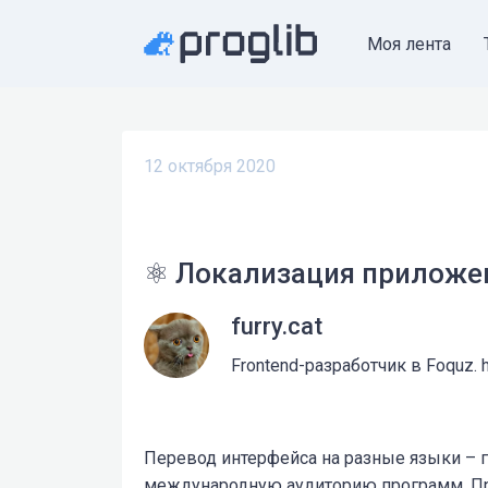
Моя лента
12 октября 2020
⚛️ Локализация приложен
furry.cat
Frontend-разработчик в Foquz. h
Перевод интерфейса на разные языки – г
международную аудиторию программ. Пр