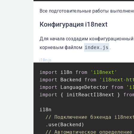
Все подготовительные работы выполнен
Конфигурация i18next
Для начала создадим конфигурационны
корневым файлом
index.js
.
i18n.js
import
 i18n 
from
'i18next'
import
 Backend 
from
'i18next-ht
import
 LanguageDetector 
from
'i
import
 { initReactI18next } 
fro
i18n

// Подключение бэкенда i18nex
  .use(Backend)

// Автоматическое определение