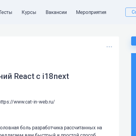
С
Тесты
Курсы
Вакансии
Мероприятия
ий React с i18next
ttps://www.cat-in-web.ru/
оловная боль разработчика рассчитанных на
едлагаем вам быстрый и простой способ