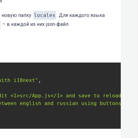
и.
 новую папку
locales
. Для каждого языка
– в каждой из них json-файл
with i18next"
,

dit <1>src/App.js</1> and save to reload."
,

etween english and russian using buttons abov