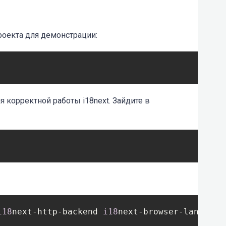
роекта для демонстрации:
 корректной работы i18next. Зайдите в
i18
next-http-backend 
i18
next-browser-language