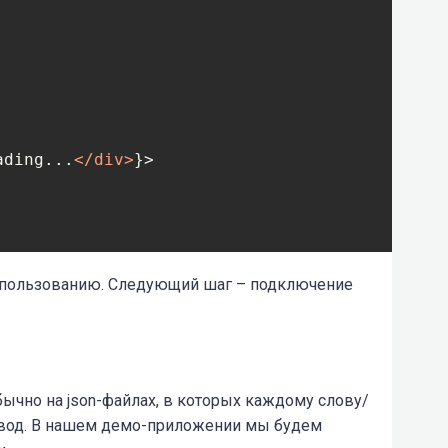
ading...
</
div
>
}>

'
)

 использованию. Следующий шаг – подключение
ычно на json-файлах, в которых каждому слову/
евод. В нашем демо-приложении мы будем