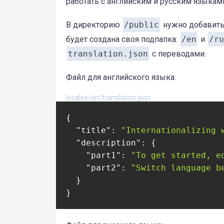
работать с английским и русским языкам
В директорию
/public
нужно добавить
будет создана своя подпапка:
/en
и
/ru
translation.json
с переводами.
Файл для английского языка:
locales/en/translation.json
{

"title"
: 
"Internationalizing 
"description"
: {

"part1"
: 
"To get started, e
"part2"
: 
"Switch language b
  }

}