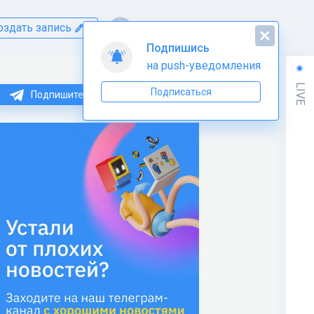
оздать запись
Подпишись
на push-уведомления
LIVE
Подписаться
Подпишитесь на нас в Telegram