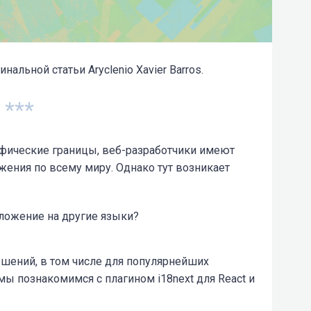
нальной статьи Aryclenio Xavier Barros.
***
афические границы, веб-разработчики имеют
ения по всему миру. Однако тут возникает
ложение на другие языки?
ешений, в том числе для популярнейших
мы познакомимся с плагином i18next для React и