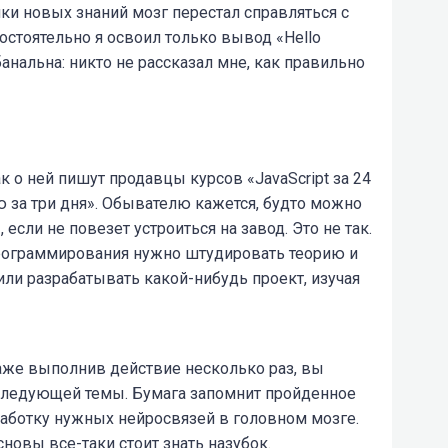
ки новых знаний мозг перестал справляться с
остоятельно я освоил только вывод «Hello
анальна: никто не рассказал мне, как правильно
к о ней пишут продавцы курсов «JavaScript за 24
 за три дня». Обывателю кажется, будто можно
если не повезет устроиться на завод. Это не так.
рограммирования нужно штудировать теорию и
ли разрабатывать какой-нибудь проект, изучая
Даже выполнив действие несколько раз, вы
 следующей темы. Бумага запомнит пройденное
работку нужных нейросвязей в головном мозге.
сновы все-таки стоит знать назубок.