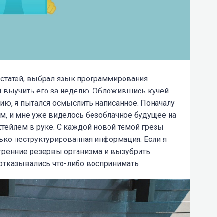
 статей, выбрал язык программирования
шил выучить его за неделю. Обложившись кучей
ию, я пытался осмыслить написанное. Поначалу
м, и мне уже виделось безоблачное будущее на
ктейлем в руке. С каждой новой темой грезы
лько неструктурированная информация. Если я
утренние резервы организма и вызубрить
 отказывались что-либо воспринимать.