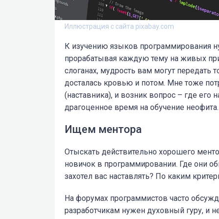
Иллюстрация с сайта pixabay.com
К изучению языков программирования ну
прорабатывая каждую тему на живых при
слоганах, мудрость вам могут передать 
досталась кровью и потом. Мне тоже по
(наставника), и возник вопрос – где его 
драгоценное время на обучение неофита.
Ищем ментора
Отыскать действительно хорошего менто
новичок в программировании. Где они оби
захотел вас наставлять? По каким крите
На форумах программистов часто обсуж
разработчикам нужен духовный гуру, и 