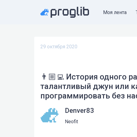
Моя лента
29 октября 2020
👨🏼‍💻 История одного р
талантливый джун или к
программировать без на
Denver83
Neofit