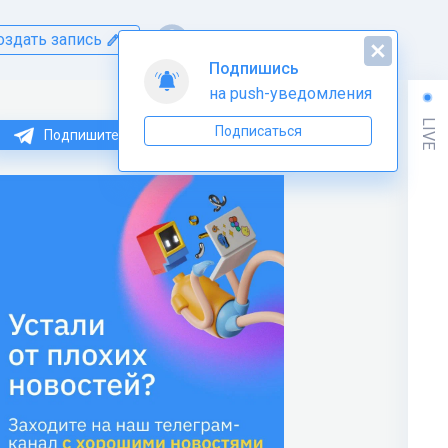
оздать запись
Подпишись
на push-уведомления
LIVE
Подписаться
Подпишитесь на нас в Telegram