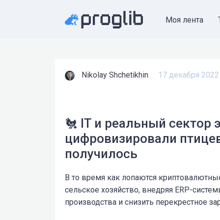
Моя лента
Nikolay Shchetikhin
17 декабря 2022
🐔 IT и реальный сектор
цифровизировали птицево
получилось
В то время как лопаются криптовалютные
сельское хозяйство, внедряя ERP-систем
производства и снизить перекрестное за