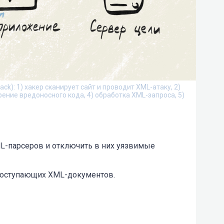
tack): 1) хакер сканирует сайт и проводит XML-атаку, 2)
ение вредоносного кода, 4) обработка XML-запроса, 5)
L-парсеров и отключить в них уязвимые
поступающих XML-документов.