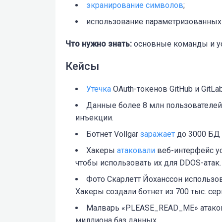
экранирование символов
;
использование параметризованных 
Что нужно знать:
основные команды и ус
Кейсы
Утечка
OAuth-токенов GitHub и GitL
Данные более 8 млн пользователей
инъекции.
Ботнет Vollgar
заражает
до 3000 БД 
Хакеры
атаковали
веб-интерфейс у
чтобы использовать их для DDOS-атак.
Фото Скарлетт Йоханссон использо
Хакеры создали ботнет из 700 тыс. се
Малварь «PLEASE_READ_ME» атаков
миллиона баз данных.