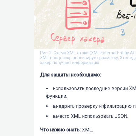
Рис. 2. Схема XML-атаки (XML External Entitiy At
XML-процессор анализирует разметку, 3) внедр
хакер получает информацию.
Для защиты необходимо:
использовать последние версии XM
функции.
внедрить проверку и фильтрацию 
вместо XML использовать JSON.
Что нужно знать:
XML.