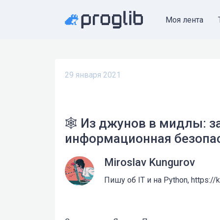
Моя лента
29 января 2021
🕸 Из джунов в мидлы: 
информационная безопа
Miroslav Kungurov
Пишу об IT и на Python, https://