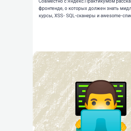
Совместно с Яндекс.Практикумом расска
фронтенде, о которых должен знать мидл и
курсы, XSS- SQL-сканеры и awesome-спи