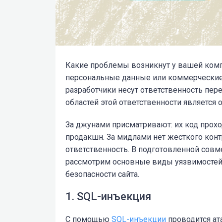
Какие проблемы возникнут у вашей комп
персональные данные или коммерческие 
разработчики несут ответственность пер
областей этой ответственности является 
За джунами присматривают: их код проход
продакшн. За мидлами нет жесткого контр
ответственность. В подготовленной совм
рассмотрим основные виды уязвимостей 
безопасности сайта.
1. SQL-инъекция
С помощью
SQL-инъекции
проводится ат