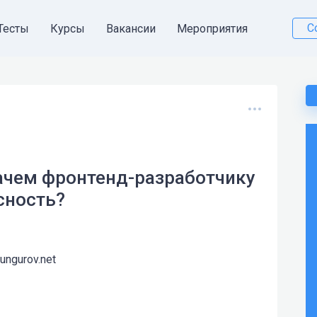
С
Тесты
Курсы
Вакансии
Мероприятия
зачем фронтенд-разработчику
сность?
kungurov.net