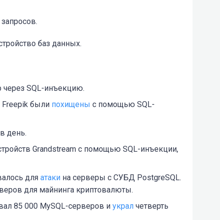
запросов.
тройство баз данных.
ab через SQL-инъекцию.
 Freepik были
похищены
с помощью SQL-
в день.
стройств Grandstream с помощью SQL-инъекции,
валось для
атаки
на серверы с СУБД PostgreSQL.
рверов для майнинга криптовалюты.
ал 85 000 MySQL-серверов и
украл
четверть