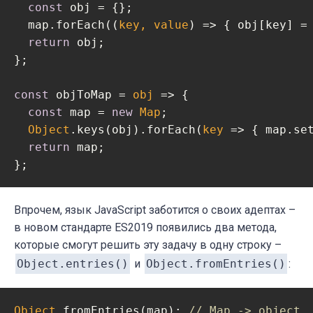
const
 obj = {};

  map.forEach(
(
key, value
) =>
 { obj[key] = 
return
 obj;

};

const
 objToMap = 
obj
 =>
 {

const
 map = 
new
Map
;

Object
.keys(obj).forEach(
key
 =>
 { map.set
return
 map;

};
Впрочем, язык JavaScript заботится о своих адептах –
в новом стандарте ES2019 появились два метода,
которые смогут решить эту задачу в одну строку –
Object.entries()
и
Object.fromEntries()
:
Object
.fromEntries(map); 
// Map -> object