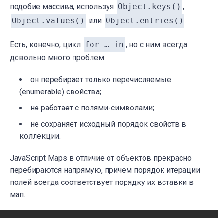
подобие массива, используя
Object.keys()
,
Object.values()
или
Object.entries()
.
Есть, конечно, цикл
for … in
, но с ним всегда
довольно много проблем:
он перебирает только перечисляемые
(enumerable) свойства;
не работает с полями-символами;
не сохраняет исходный порядок свойств в
коллекции.
JavaScript Maps в отличие от объектов прекрасно
перебираются напрямую, причем порядок итерации
полей всегда соответствует порядку их вставки в
мап.