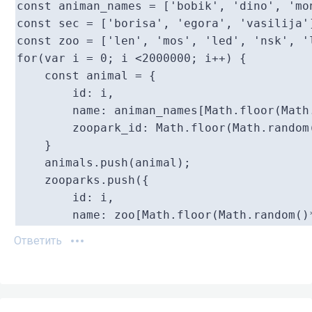
const animan_names = ['bobik', 'dino', 'mon
const sec = ['borisa', 'egora', 'vasilija']
const zoo = ['len', 'mos', 'led', 'nsk', 'l
for(var i = 0; i <2000000; i++) {

    const animal = {

        id: i,

        name: animan_names[Math.floor(Math
        zoopark_id: Math.floor(Math.random(
    }

    animals.push(animal);

    zooparks.push({

        id: i,

        name: zoo[Math.floor(Math.random()*
    })

Ответить
}

const start2 = new Date().getTime();

const zooMap2 = {};

zooparks.map(item => {zooMap2[item.id] =ite