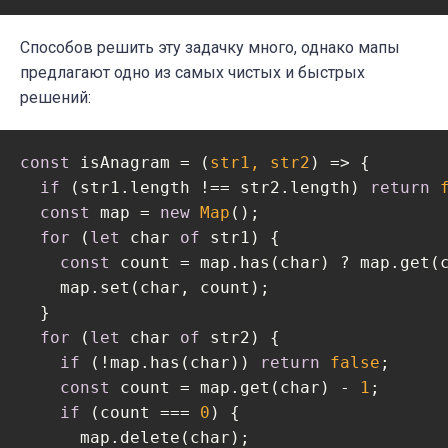
Способов решить эту задачку много, однако мапы
предлагают одно из самых чистых и быстрых
решений:
const
 isAnagram = 
(
str1, str2
) =>
 {

if
 (str1.length !== str2.length) 
return
const
 map = 
new
Map
();

for
 (
let
 char 
of
 str1) {

const
 count = map.has(char) ? map.get(
    map.set(char, count);

  }

for
 (
let
 char 
of
 str2) {

if
 (!map.has(char)) 
return
false
;

const
 count = map.get(char) - 
1
;

if
 (count === 
0
) {

      map.delete(char);
