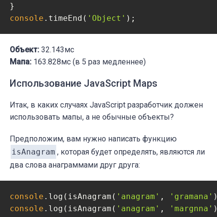
console
.timeEnd(
'Object'
);
Объект:
32.143мс
Мапа:
163.828мс (в 5 раз медленнее)
Использование JavaScript Maps
Итак, в каких случаях JavaScript разработчик должен
использовать мапы, а не обычные объекты?
Предположим, вам нужно написать функцию
isAnagram
, которая будет определять, являются ли
два слова анаграммами друг друга:
console
.log(isAnagram(
'anagram'
, 
'gramana'
console
.log(isAnagram(
'anagram'
, 
'margnna'