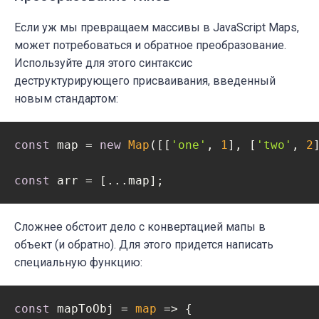
Если уж мы превращаем массивы в JavaScript Maps,
может потребоваться и обратное преобразование.
Используйте для этого синтаксис
деструктурирующего присваивания, введенный
новым стандартом:
const
 map = 
new
Map
([[
'one'
, 
1
], [
'two'
, 
2
]
const
 arr = [...map];
Сложнее обстоит дело с конвертацией мапы в
объект (и обратно). Для этого придется написать
специальную функцию:
const
 mapToObj = 
map
 =>
 {
