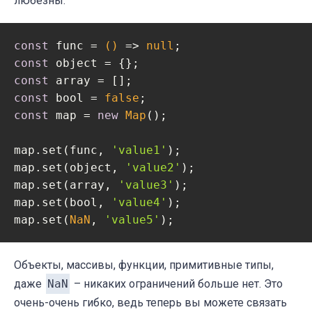
любезны:
const
 func = 
()
 =>
null
const
const
const
 bool = 
false
const
 map = 
new
Map
();

map.set(func, 
'value1'
);

map.set(object, 
'value2'
);

map.set(array, 
'value3'
);

map.set(bool, 
'value4'
);

map.set(
NaN
, 
'value5'
);
Объекты, массивы, функции, примитивные типы,
даже
NaN
– никаких ограничений больше нет. Это
очень-очень гибко, ведь теперь вы можете связать