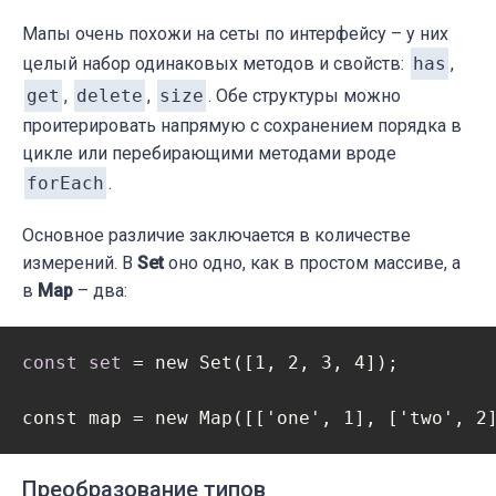
Мапы очень похожи на сеты по интерфейсу – у них
целый набор одинаковых методов и свойств:
has
,
get
,
delete
,
size
. Обе структуры можно
проитерировать напрямую с сохранением порядка в
цикле или перебирающими методами вроде
forEach
.
Основное различие заключается в количестве
измерений. В
Set
оно одно, как в простом массиве, а
в
Map
– два:
const
set
 = new Set([1, 2, 3, 4]);

const map = new Map([['one', 1], ['two', 2
Преобразование типов