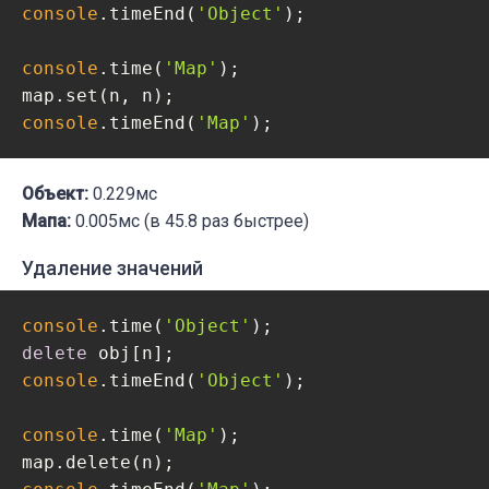
console
.timeEnd(
'Object'
);

console
.time(
'Map'
);

console
.timeEnd(
'Map'
);
Объект:
0.229мс
Мапа:
0.005мс (в 45.8 раз быстрее)
Удаление значений
console
.time(
'Object'
delete
console
.timeEnd(
'Object'
);

console
.time(
'Map'
);
