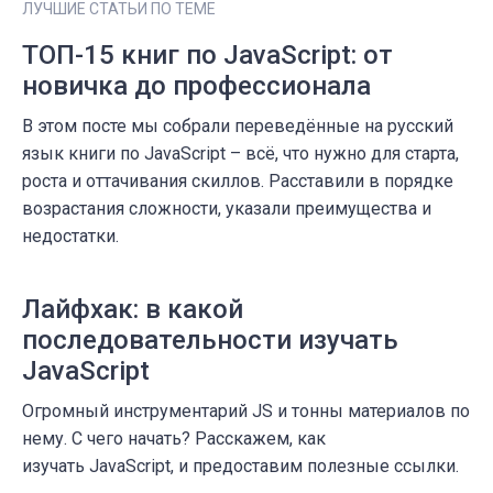
ЛУЧШИЕ СТАТЬИ ПО ТЕМЕ
for (let i = 0; i < animals.length; i++) {

    let k = ``+animals[i].name+' '+zooMap2[
ТОП-15 книг по JavaScript: от
}

новичка до профессионала
const end2 = new Date().getTime();

console.log(`SecondWay: ${end2 - start2}ms`
В этом посте мы собрали переведённые на русский
язык книги по JavaScript – всё, что нужно для старта,
const start = new Date().getTime();

роста и оттачивания скиллов. Расставили в порядке
const zooMap = new Map();

возрастания сложности, указали преимущества и
zooparks.map(item => {zooMap.set(item.id, i
недостатки.
for (let i = 0; i < animals.length; i++) {

    let k = ``+animals[i].name+' '+zooMap.g
Лайфхак: в какой
}

последовательности изучать
const end = new Date().getTime();

JavaScript
console.log(`SecondWay: ${end - start}ms`)
Огромный инструментарий JS и тонны материалов по
нему. С чего начать? Расскажем, как
изучать JavaScript, и предоставим полезные ссылки.