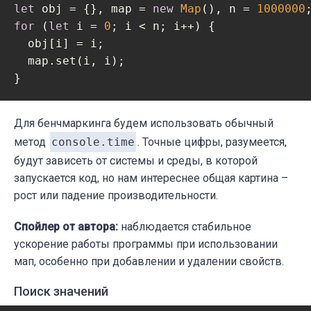
let
 obj = {}, map = 
new
Map
(), n = 
1000000
for
 (
let
 i = 
0
; i < n; i++) {

  obj[i] = i;

  map.set(i, i);

}
Для бенчмаркинга будем использовать обычный
метод
console.time
. Точные цифры, разумеется,
будут зависеть от системы и среды, в которой
запускается код, но нам интереснее общая картина –
рост или падение производительности.
Спойлер от автора:
наблюдается стабильное
ускорение работы программы при использовании
мап, особенно при добавлении и удалении свойств.
Поиск значений