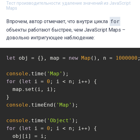
Тест производительности: удаление значений из JavaScript
Maps
Впрочем, автор отмечает, что внутри цикла
for
объекты работают быстрее, чем JavaScript Maps –
довольно интригующее наблюдение:
let
 obj = {}, map = 
new
Map
(), n = 
1000000
;
console
.time(
'Map'
for
 (
let
 i = 
0
; i < n; i++) {

  map.set(i, i);

console
.timeEnd(
'Map'
);

console
.time(
'Object'
for
 (
let
 i = 
0
; i < n; i++) {

  obj[i] = i;
