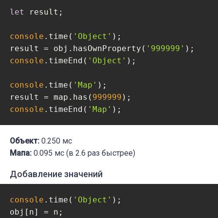
let
 result;

console
.time(
'Object'
);

result = obj.hasOwnProperty(
'999999'
console
.timeEnd(
'Object'
);

console
.time(
'Map'
);

result = map.has(
999999
console
.timeEnd(
'Map'
);
Объект:
0.250 мс
Мапа:
0.095 мс (в 2.6 раз быстрее)
Добавление значений
console
.time(
'Object'
);
