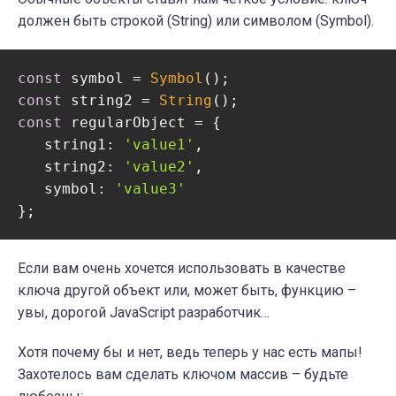
должен быть строкой (String) или символом (Symbol).
const
 symbol = 
Symbol
const
 string2 = 
String
const
 regularObject = {

string1
: 
'value1'
,

string2
: 
'value2'
,

symbol
: 
'value3'
};
Если вам очень хочется использовать в качестве
ключа другой объект или, может быть, функцию –
увы, дорогой JavaScript разработчик…
Хотя почему бы и нет, ведь теперь у нас есть мапы!
Захотелось вам сделать ключом массив – будьте