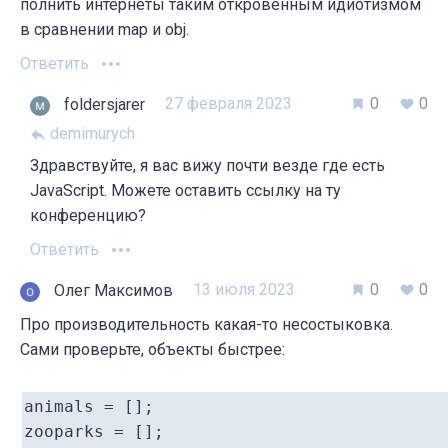
полнить интернеты таким откровенным идиотизмом
в сравнении map и obj.
Ответить
27 февраля 2023
0
0
foldersjarer
demimurych
Здравствуйте, я вас вижу почти везде где есть
JavaScript. Можете оставить ссылку на ту
конференцию?
Ответить
13 июля 2023
0
0
Олег Максимов
Про производительность какая-то несостыковка.
Сами проверьте, объекты быстрее:
animals = [];

zooparks = [];
