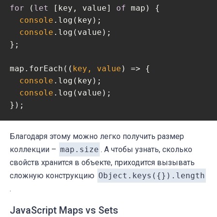
for
 (
let
 [key, value] 
of
 map) {

console
.log(key);

console
.log(value);

};

map.forEach(
(
key, value
) =>
 {

console
.log(key);

console
.log(value);

});
Благодаря этому можно легко получить размер
коллекции –
map.size
. А чтобы узнать, сколько
свойств хранится в объекте, приходится вызывать
сложную конструкцию
Object.keys({}).length
.
JavaScript Maps vs Sets