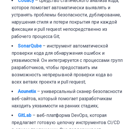
Codacy
– средство статического анализа кода,
которое помогает автоматически выявлять и
устранять проблемы безопасности, дублирование,
нарушения стиля и потери покрытия при каждой
фиксации и pull request непосредственно из
рабочего процесса Git;
SonarQube
– и
нструмент автоматической
проверки кода для обнаружения ошибок и
уязвимостей. Он интегрируется с процессами групп
разработчиков, чтобы предоставить им
возможность непрерывной проверки кода во
всех ветвях проекта и pull request;
Acunetix
– у
ниверсальный сканер безопасности
веб-сайтов, который помогает разработчикам
находить уязвимости на ранних стадиях;
GitLab
– в
еб-платформа DevOps, которая
предлагает готовую цепочку инструментов CI/CD