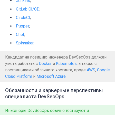
Jenkins
;
GitLab CI/CD
;
CircleCI
;
Puppet
;
Chef
;
Spinnaker
.
Кандидат на позицию инженера DevSecOps должен
уметь работать с
Docker
и
Kubernetes
, а также с
поставщиками облачного хостинга, вроде
AWS
,
Google
Cloud Platform
и
Microsoft Azure
.
Обязанности и карьерные перспективы
специалиста DevSecOps
Инженеры DevSecOps обычно тестируют и