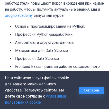
работодатели повышают порог вхождения при найме
на работу. Чтобы получить актуальные знания, мы в
proglib.academy
запустили курсы:
Основы программирования на Python.
Профессия Python-разработчик.
Алгоритмы и структуры данных.
Математика для Data Science.
Профессия Data Science.
Frontend Basic: принцип работы современного
веба.
Наш сайт использует файлы cookie
Профессия Фронтенд-разработчик.
для вашего максимального
Обработка естественного языка. Полный курс.
удобства. Пользуясь сайтом, вы
Согласен
даете свое согласие с
условиями
На подходе еще больше 10 курсов для взрослых и
пользования cookie
детей.