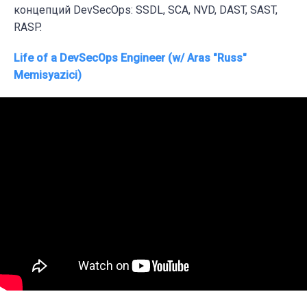
концепций DevSecOps: SSDL, SCA, NVD, DAST, SAST,
RASP.
Life of a DevSecOps Engineer (w/ Aras "Russ"
Memisyazici)