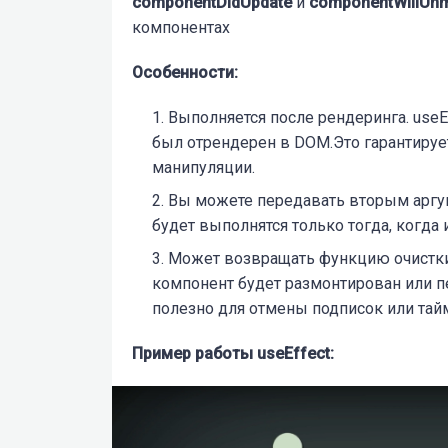
componentDidUpdate
и
componentWillUn
компонентах
Особенности:
Выполняется после рендеринга.
useE
был отрендерен в DOM.Это гарантируе
манипуляции.
Вы можете передавать вторым аргум
будет выполнятся только тогда, когда
Mожет возвращать функцию очистки,
компонент будет размонтирован или
полезно для отмены подписок или тай
Пример работы useEffect: