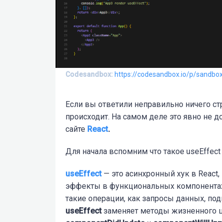
Codesandbox:
https://codesandbox.io/p/sandb
Если вы ответили неправильно ничего стра
происходит. На самом деле это явно не 
сайте
React
.
Для начала вспомним что такое useEffect 
useEffect
— это асинхронный хук в React
эффекты в функциональных компонентах
такие операции, как запросы данных, по
useEffect
заменяет методы жизненного ц