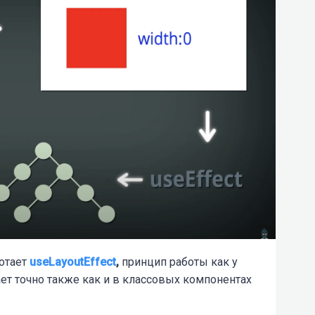
ботает
useLayoutEffect
,
принцип работы как у
ает точно также как и в классовых компонентах