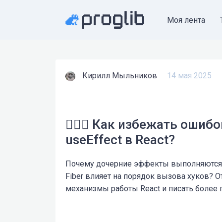
Моя лента
Кирилл Мыльников
14 мая 2025
🤷🏻‍♂️ Как избежать оши
useEffect в React?
Почему дочерние эффекты выполняются р
Fiber влияет на порядок вызова хуков? 
механизмы работы React и писать более