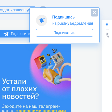
оздать запись
Подпишись
на push-уведомления
LIVE
Подписаться
Подпишитесь на нас в Telegram