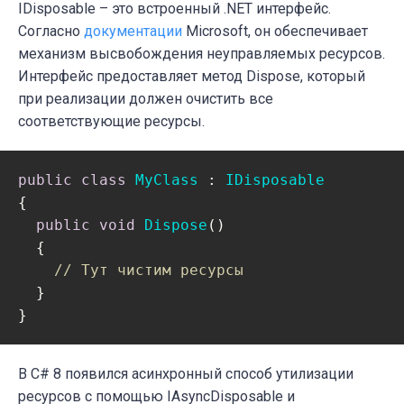
IDisposable – это встроенный .NET интерфейс.
Согласно
документации
Microsoft, он обеспечивает
механизм высвобождения неуправляемых ресурсов.
Интерфейс предоставляет метод Dispose, который
при реализации должен очистить все
соответствующие ресурсы.
public
class
MyClass
 : 
IDisposable
{ 

public
void
Dispose
(
)
  {

// Тут чистим ресурсы
  }

}
В C# 8 появился асинхронный способ утилизации
ресурсов с помощью IAsyncDisposable и