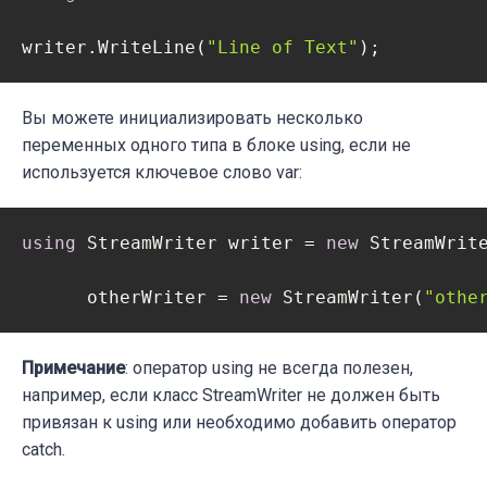
writer.WriteLine(
"Line of Text"
);
Вы можете инициализировать несколько
переменных одного типа в блоке using, если не
используется ключевое слово var:
using
 StreamWriter writer = 
new
 StreamWrit
      otherWriter = 
new
 StreamWriter(
"othe
Примечание
: оператор using не всегда полезен,
например, если класс StreamWriter не должен быть
привязан к using или необходимо добавить оператор
catch.