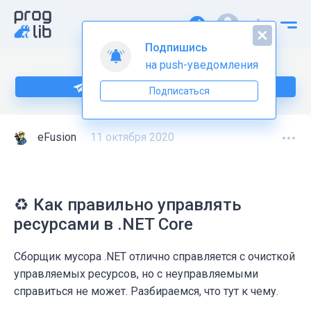
Подпишись
на push-уведомления
Больше информации по C# тут
Подписаться
eFusion
11 октября 2020
♻ Как правильно управлять
ресурсами в .NET Core
Сборщик мусора .NET отлично справляется с очисткой
управляемых ресурсов, но с неуправляемыми
справиться не может. Разбираемся, что тут к чему.