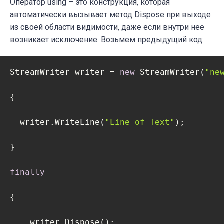
Оператор using – это конструкция, которая
    _streamWriter.WriteLine(text);

автоматически вызывает метод Dispose при выходе
из своей области видимости, даже если внутри нее
  }  

возникает исключение. Возьмем предыдущий код:
public
void
Dispose
(
)
StreamWriter writer = 
new
 StreamWriter(
"ne
  {

{

    _streamWriter.Dispose();

  writer.WriteLine(
"Line of Text"
);

throw
new
 Exception();

}

  }

finally
}
{ 

    writer.Dispose();
