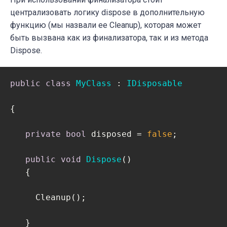
централизовать логику dispose в дополнительную
функцию (мы назвали ее Cleanup), которая может
быть вызвана как из финализатора, так и из метода
Dispose.
public
class
MyClass
 : 
IDisposable
{

private
bool
 disposed = 
false
;   

public
void
Dispose
(
)
   {             

     Cleanup();

   }   
