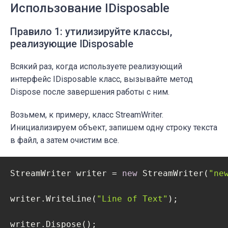
Использование IDisposable
   }

Правило 1: утилизируйте классы,
}
реализующие IDisposable
Всякий раз, когда используете реализующий
интерфейс IDisposable класс, вызывайте метод
Dispose после завершения работы с ним.
Возьмем, к примеру, класс StreamWriter.
Инициализируем объект, запишем одну строку текста
в файл, а затем очистим все.
StreamWriter writer = 
new
 StreamWriter(
"ne
writer.WriteLine(
"Line of Text"
);    

writer.Dispose();