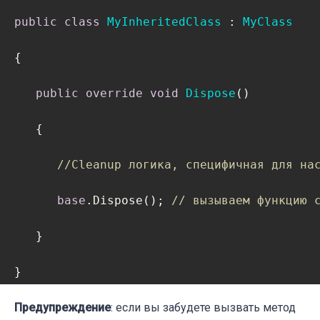
public
class
MyInheritedClass
 : 
MyClass
{

public
override
void
Dispose
(
)
   {

//Cleanup логика, специфичная для на
base
.Dispose(); 
// вызываем функцию 
   }

}
Предупреждение
: если вы забудете вызвать метод