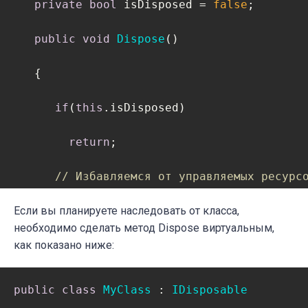
private
bool
 isDisposed = 
false
;   

public
void
Dispose
(
)
   {             

if
(
this
.isDisposed)

return
;      

// Избавляемся от управляемых ресурс
Если вы планируете наследовать от класса,
// Избавляемся от неуправляемых ресу
необходимо сделать метод Dispose виртуальным,
      isDisposed = 
как показано ниже:
true
;   

   }

}
public
class
MyClass
 : 
IDisposable