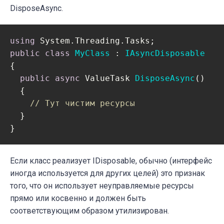
DisposeAsync.
using
public
class
MyClass
 : 
IAsyncDisposable
{

public
async
 ValueTask 
DisposeAsync
(
)
  {

// Тут чистим ресурсы
  }

}
Если класс реализует IDisposable, обычно (интерфейс
иногда используется для других целей) это признак
того, что он использует неуправляемые ресурсы
прямо или косвенно и должен быть
соответствующим образом утилизирован.