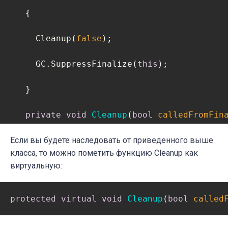
// Избавляемся от неуправляемых ресу
   {             

      disposed = 
true
;   

     Cleanup(
false
);

   }   

     GC.SuppressFinalize(
this
);

   ~MyClass()

   }   

   {

private
void
Cleanup
(
bool
 calledFromFin
     Cleanup();

   {

Если вы будете наследовать от приведенного выше
класса, то можно пометить функцию Cleanup как
   }

виртуальную:
if
(
this
.disposed)

}
return
;      

protected
virtual
void
Cleanup
(
bool
 called
if
(!calledFromFinalizer)
