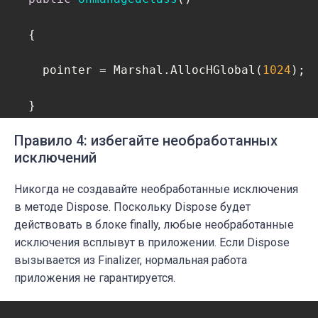
  {

    pointer = Marshal.AllocHGlobal(
1024
);

  }  

Правило 4: избегайте необработанных
public
void
Dispose
(
)
исключений
  {

Никогда не создавайте необработанные исключения
в методе Dispose. Поскольку Dispose будет
if
(disposed)

действовать в блоке finally, любые необработанные
исключения всплывут в приложении. Если Dispose
return
;    

вызывается из Finalizer, нормальная работа
приложения не гарантируется.
    Marshal.FreeHGlobal(pointer);
