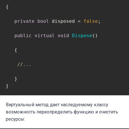
{

private
bool
 disposed = 
false
;   

public
virtual
void
Dispose
(
)
   {             

//...
   }

}
Виртуальный метод дает наследуемому классу
возможность переопределить функцию и очистить
ресурсы: