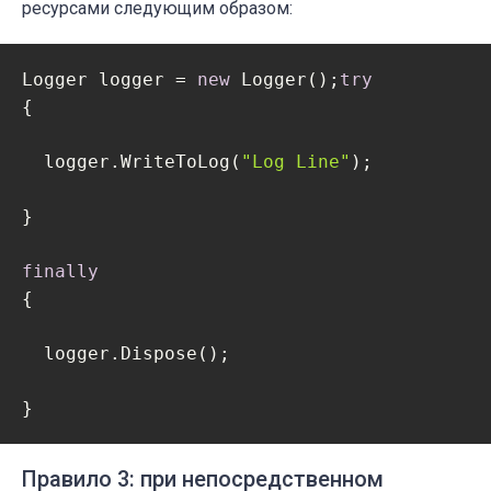
ресурсами следующим образом:
  }  

Logger logger = 
new
 Logger();
try
public
void
Dispose
(
)
{

  {

  logger.WriteToLog(
"Log Line"
);

    _streamWriter.Dispose();

}

  }

finally
{

}
  logger.Dispose();

}
Правило 3: при непосредственном