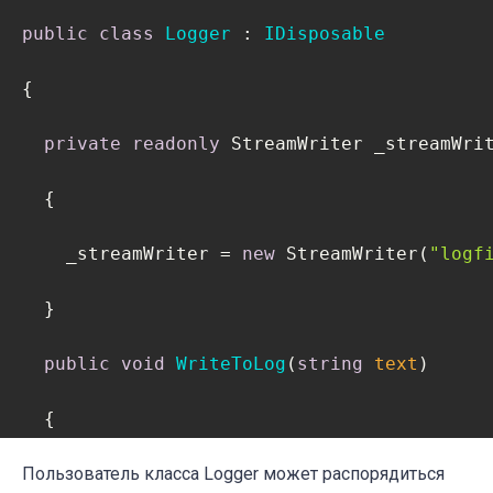
  }

public
class
Logger
 : 
IDisposable
}
{

private
readonly
 StreamWriter _streamWri
  {

    _streamWriter = 
new
 StreamWriter(
"logf
  }  

public
void
WriteToLog
(
string
 text
)
  {

    _streamWriter.WriteLine(text);

Пользователь класса Logger может распорядиться