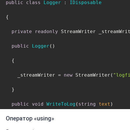
public
class
Logger
 : 
IDisposable
    pointer = IntPtr.Zero;

{

    GC.SuppressFinalize(
this
);

private
readonly
 StreamWriter _streamWrit
    disposed = 
true
;

public
Logger
(
)
  } 

  {

  ~UnmanagedClass()

    _streamWriter = 
new
 StreamWriter(
"logf
  {

  }  

    Dispose();

public
void
WriteToLog
(
string
 text
)
  }

Оператор «using»
  {

}