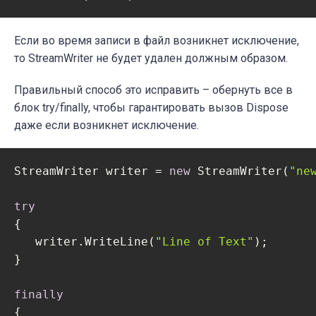
Если во время записи в файл возникнет исключение,
то StreamWriter не будет удален должным образом.
Правильный способ это исправить – обернуть все в
блок try/finally, чтобы гарантировать вызов Dispose
даже если возникнет исключение.
StreamWriter writer = 
new
 StreamWriter(
"ne
try
{

   writer.WriteLine(
"Line of Text"
);

}

finally
{
