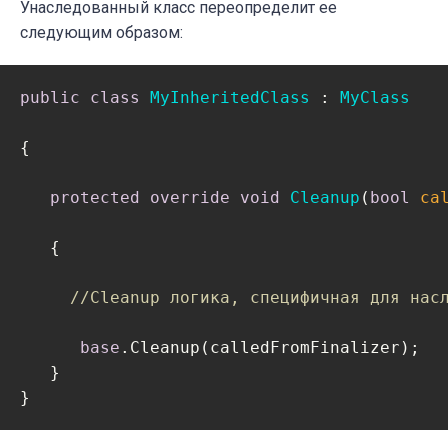
Унаследованный класс переопределит ее
      {

следующим образом:
// Избавляемся от управляемых ресу
public
class
MyInheritedClass
 : 
MyClass
      }      

{

// Избавляемся от неуправляемых ресу
protected
override
void
Cleanup
(
bool
 ca
      disposed = 
true
;

   {

   }  

//Cleanup логика, специфичная для нас
   ~MyClass()

base
.Cleanup(calledFromFinalizer);

   }

   {

}
     Cleanup(
true
);
