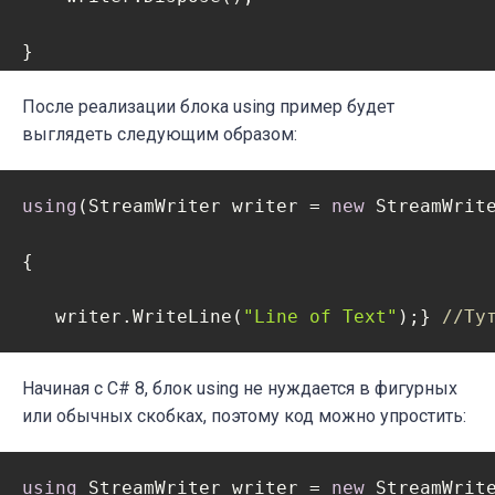
}
После реализации блока using пример будет
выглядеть следующим образом:
using
(StreamWriter writer = 
new
 StreamWrit
{

   writer.WriteLine(
"Line of Text"
);} 
//Ту
Начиная с C# 8, блок using не нуждается в фигурных
или обычных скобках, поэтому код можно упростить:
using
 StreamWriter writer = 
new
 StreamWrit