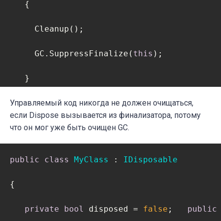
   {             

     Cleanup();

     Cleanup();

   }

     GC.SuppressFinalize(
this
);   

}
   }   

Управляемый код никогда не должен очищаться,
private
void
Cleanup
(
)
если Dispose вызывается из финализатора, потому
   {

что он мог уже быть очищен GC.
if
(
this
.disposed)

public
class
MyClass
 : 
IDisposable
return
;

{

// Избавляемся от управляемых ресурс
private
bool
 disposed = 
false
;   
public