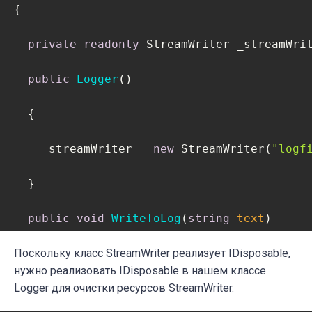
{

private
readonly
 StreamWriter _streamWrit
public
Logger
(
)
  {

    _streamWriter = 
new
 StreamWriter(
"logf
  }  

public
void
WriteToLog
(
string
 text
)
  {

Поскольку класс StreamWriter реализует IDisposable,
нужно реализовать IDisposable в нашем классе
    _streamWriter.WriteLine(text);

Logger для очистки ресурсов StreamWriter.