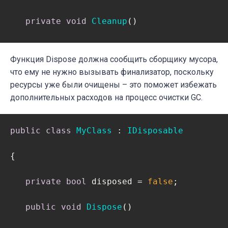
private
void
Cleanup
(
)
   {

Функция Dispose должна сообщить сборщику мусора,
if
(
this
.disposed)

что ему не нужно вызывать финализатор, поскольку
return
;

ресурсы уже были очищены – это поможет избежать
дополнительных расходов на процесс очистки GC.
// Избавляемся от управляемых ресурс
// Избавляемся от неуправляемых ресу
public
class
MyClass
 : 
IDisposable
      disposed = 
true
;   

{

   }   

private
bool
 disposed = 
false
;   

   ~MyClass()

public
void
Dispose
(
)
   {
