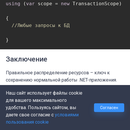
using
 (
var
 scope = 
new
 TransactionScope)

{

//Любые запросы к БД
} 
Заключение
Правильное распределение ресурсов – ключ к
сохранению нормальной работы .
NET
-приложения.
При работе с управляемым кодом этот принцип
Наш сайт использует файлы cookie
сводится к вызову метода Dispose в любом
для вашего максимального
IDisposable-классе, независимо от того, вызывается
удобства. Пользуясь сайтом, вы
Согласен
он напрямую через оператор using или нет.
даете свое согласие с
условиями
пользования cookie
Работающим
с неуправляемым кодом необходимо