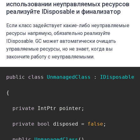
использовании неуправляемых ресурсов
реализуйте IDisposable и финализатор
Если класс задействует какие-либо неуправляемые
ресурсы напрямую, обязательно реализуйте
IDisposable. GC может автоматически очищать
управляемые ресурсы, но не знает, когда вы
закончите работу с неуправляемыми.
public
class
UnmanagedClass
 : 
IDisposable
{

private
 IntPtr pointer;

private
bool
 disposed = 
false
;  

public
UnmanagedClass
(
)