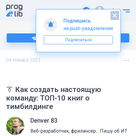
Подпишись
на push-уведомления
Подпишитесь на нас в Telegram
Подписаться
04 января 2022
👔 Как создать настоящую
команду: ТОП-10 книг о
тимбилдинге
Denver 83
Веб-разработчик, фрилансер... Пишу об ИТ