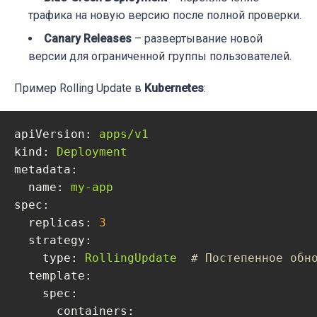
трафика на новую версию после полной проверки.
Canary Releases
– развертывание новой
версии для ограниченной группы пользователей.
Пример Rolling Update в
Kubernetes
:
apiVersion:
apps/v1
kind:
Deployment
metadata:
name:
my-app
spec:
replicas:
3
strategy:
type:
RollingUpdate
# Постепенное обн
template:
spec:
containers: