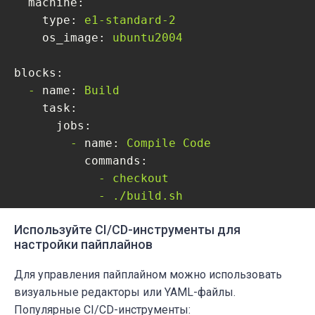
machine:
type:
e1-standard-2
os_image:
ubuntu2004
blocks:
-
name:
Build
task:
jobs:
-
name:
Compile
Code
commands:
-
checkout
-
./build.sh
Используйте CI/CD-инструменты для
-
name:
Test
настройки пайплайнов
dependencies:
-
Build
Для управления пайплайном можно использовать
task:
визуальные редакторы или YAML-файлы.
jobs:
Популярные CI/CD-инструменты: