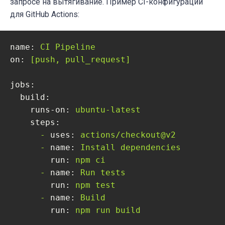
запросе на вытягивание. Пример CI-конфигурации
для GitHub Actions:
name:
CI
Pipeline
on:
[push,
pull_request]
jobs:
build:
runs-on:
ubuntu-latest
steps:
-
uses:
actions/checkout@v2
-
name:
Install
dependencies
run:
npm
ci
-
name:
Run
tests
run:
npm
test
-
name:
Build
run:
npm
run
build