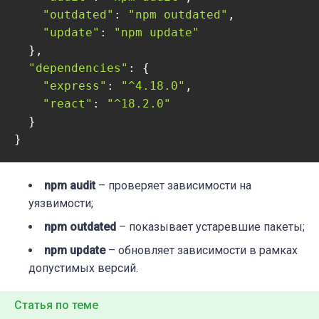
"outdated"
: 
"npm outdated"
,

"update"
: 
"npm update"
  },

"dependencies"
: {

"express"
: 
"^4.18.0"
,

"react"
: 
"^18.2.0"
  }

}
npm audit
– проверяет зависимости на
уязвимости;
npm outdated
– показывает устаревшие пакеты;
npm update
– обновляет зависимости в рамках
допустимых версий.
Статья по теме