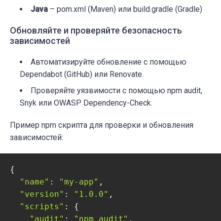
Java
– pom.xml (Maven) или build.gradle (Gradle)
Обновляйте и проверяйте безопасность
зависимостей
Автоматизируйте обновление с помощью
Dependabot (GitHub) или Renovate.
Проверяйте уязвимости с помощью npm audit,
Snyk или OWASP Dependency-Check.
Пример npm скрипта для проверки и обновления
зависимостей:
{

"name"
: 
"my-app"
,

"version"
: 
"1.0.0"
,

"scripts"
: {

"audit"
: 
"npm audit"
,
