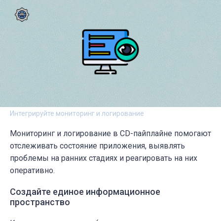
task:
jobs:
-
name:
Deploy
to
Production
commands:
-
./deploy.sh
production
Интегрируйте мониторинг и логирование
Мониторинг и логирование в CD-пайплайне помогают
отслеживать состояние приложения, выявлять
проблемы на ранних стадиях и реагировать на них
оперативно.
Создайте единое информационное
пространство