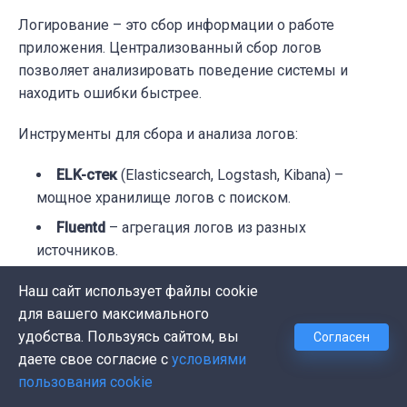
Логирование – это сбор информации о работе
приложения. Централизованный сбор логов
позволяет анализировать поведение системы и
находить ошибки быстрее.
Инструменты для сбора и анализа логов:
ELK-стек
(Elasticsearch, Logstash, Kibana) –
мощное хранилище логов с поиском.
Fluentd
– агрегация логов из разных
источников.
Splunk
– продвинутая система логирования.
Наш сайт использует файлы cookie
для вашего максимального
Как они работают:
удобства. Пользуясь сайтом, вы
Согласен
даете свое согласие с
условиями
Логи собираются из всех частей приложения
пользования cookie
(серверы, микросервисы, БД).