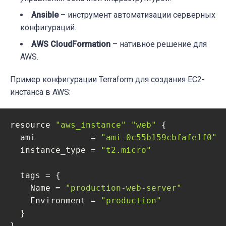
Ansible
– инструмент автоматизации серверных
конфигураций.
AWS CloudFormation
– нативное решение для
AWS.
Пример конфигурации Terraform для создания EC2-
инстанса в AWS:
resource 
"aws_instance"
"web"
 {

  ami           = 
"ami-0c55b159cbfafe1f0"
  instance_type = 
"t2.micro"
  tags = {

    Name = 
"production-web-server"
    Environment = 
"production"
  }

}