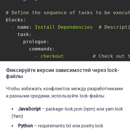
# Define the sequence of tasks to be execu
blocks:
-
name:
Install
Dependencies
# Descript
task:
prologue:
commands:
-
checkout
# Check out 
-
cache
restore
# Restore ca
Фиксируйте версии зависимостей через lock-
jobs:
файлы
-
name:
Install
Dependencies
# Na
commands:
Чтобы избежать конфликтов между разработчиками
-
npm
install
# Install No
и разными средами, используйте lock-файлы:
epilogue:
always:
JavaScript
– package-lock.json (npm) или yarn.lock
commands:
(Yarn)
-
cache
store
# Cache the 
Python
– requirements.txt или poetry.lock