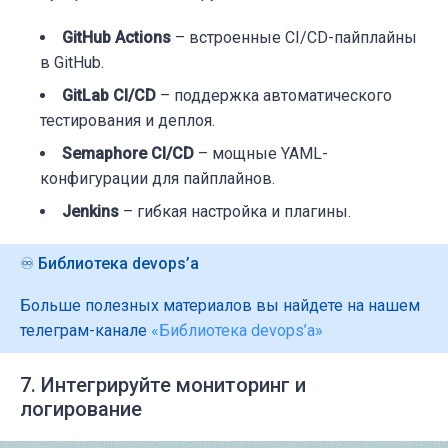
-
name:
Run
Unit
Tests
commands:
GitHub Actions
– встроенные CI/CD-пайплайны
-
./run_tests.sh
в GitHub.
GitLab CI/CD
– поддержка автоматического
-
name:
Deploy
to
Staging
тестирования и деплоя.
dependencies:
Semaphore CI/CD
– мощные YAML-
-
Test
конфигурации для пайплайнов.
task:
jobs:
Jenkins
– гибкая настройка и плагины.
-
name:
Deploy
to
Staging
commands:
♾️ Библиотека devops’a
-
./deploy.sh
staging
Больше полезных материалов вы найдете на нашем
телеграм-канале
-
name:
Deploy
«Библиотека devops’a»
to
Production
dependencies:
-
Deploy
to
Staging
7. Интегрируйте мониторинг и
run:
логирование
when:
"branch = 'master'"