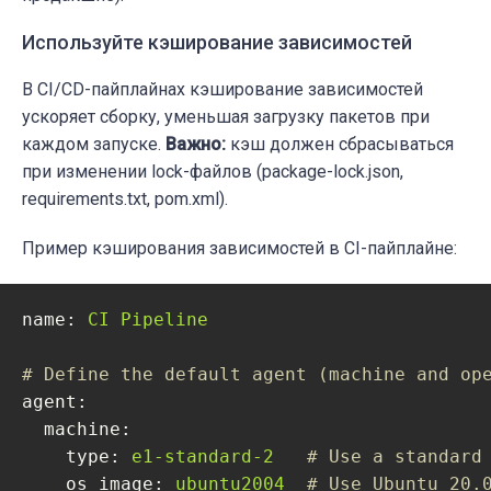
Используйте кэширование зависимостей
В CI/CD-пайплайнах кэширование зависимостей
ускоряет сборку, уменьшая загрузку пакетов при
каждом запуске.
Важно:
кэш должен сбрасываться
при изменении lock-файлов (package-lock.json,
requirements.txt, pom.xml).
Пример кэширования зависимостей в CI-пайплайне:
name:
CI
Pipeline
# Define the default agent (machine and op
agent:
machine:
type:
e1-standard-2
# Use a standard
os_image:
ubuntu2004
# Use Ubuntu 20.