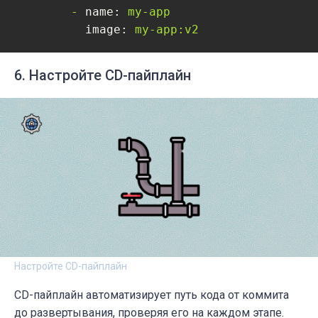
-
name:
my-app
image:
my-app:v2
6. Настройте CD-пайплайн
Настройте CD-пайплайн
CD-пайплайн автоматизирует путь кода от коммита
до развертывания, проверяя его на каждом этапе.