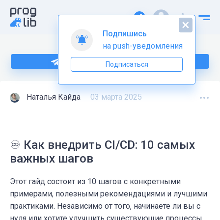
Подпишись
на push-уведомления
Подпишитесь на нас в Telegram
Подписаться
Наталья Кайда
03 марта 2025
♾️ Как внедрить CI/CD: 10 самых
важных шагов
Этот гайд состоит из 10 шагов с конкретными
примерами, полезными рекомендациями и лучшими
практиками. Независимо от того, начинаете ли вы с
нуля или хотите улучшить существующие процессы,