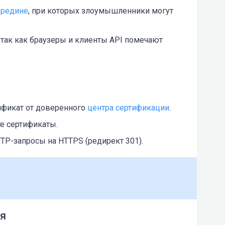
ередине
, при которых злоумышленники могут
так как браузеры и клиенты API помечают
ификат от доверенного
центра сертификации
.
е сертификаты.
TP-запросы на HTTPS (редирект 301).
ия