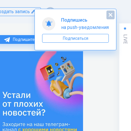
оздать запись
Подпишись
на push-уведомления
LIVE
Подписаться
Подпишитесь на нас в Telegram