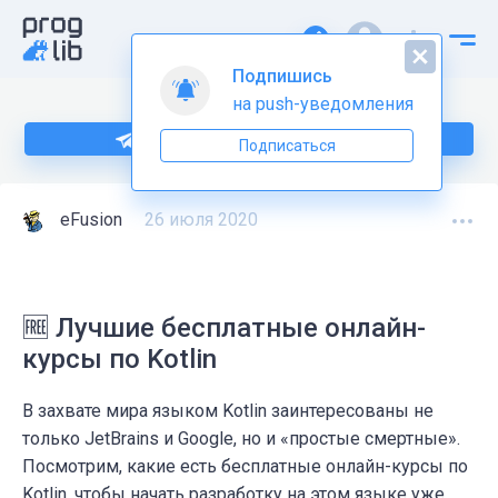
Подпишись
на push-уведомления
Подпишитесь на нас в Telegram
Подписаться
eFusion
26 июля 2020
🆓 Лучшие бесплатные онлайн-
курсы по Kotlin
В захвате мира языком Kotlin заинтересованы не
только JetBrains и Google, но и «простые смертные».
Посмотрим, какие есть бесплатные онлайн-курсы по
Kotlin, чтобы начать разработку на этом языке уже