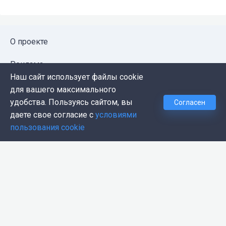
О проекте
Реклама
Наш сайт использует файлы cookie
Публичная оферта
для вашего максимального
удобства. Пользуясь сайтом, вы
Согласен
Политика конфиденциальности
даете свое согласие с
условиями
пользования cookie
Контакты
Push-уведомления
Темная тема
© 2026, Proglib. При копировании материала ссылка