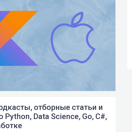
подкасты, отборные статьи и
ython, Data Science, Go, C#,
аботке