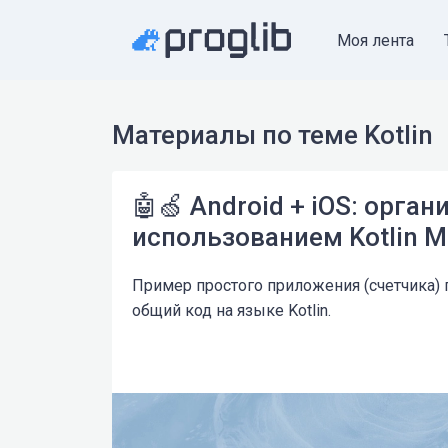
Моя лента
Материалы по теме Kotlin
🤖🍏 Android + iOS: орга
использованием Kotlin Mu
Пример простого приложения (счетчика)
общий код на языке Kotlin.