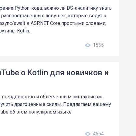
орение Python-кода; важно ли DS-аналитику знать
ех распространенных ловушек, которые ведут к
 async/await в ASP.NET Core простыми словами;
утины Kotlin.
1535
Tube о Kotlin для новичков и
 ее трендовостью и облегченным синтаксисом.
олучить драгоценные скилы. Предлагаем вашему
ube об этом популярном языке
4554