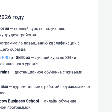
2026 году
огии
— полный курс по получению
у трудоустройства.
рограмма по повышению квалификации с
щего образца.
о PRO
от
Skillbox
— лучший курс по SEO и
сионального уровня.
rains
— дистанционное обучение с живыми
ояма
— курс-интенсив с работой над заказами от
лио.
ow Business School
— онлайн-обучение
ной программой.