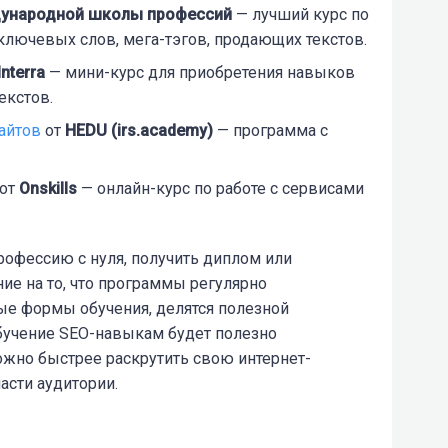
ународной школы профессий
— лучший курс по
ключевых слов, мега-тэгов, продающих текстов.
Interra
— мини-курс для приобретения навыков
екстов.
айтов
от
HEDU (irs.academy)
— программа с
от
Onskills
— онлайн-курс по работе с сервисами
рофессию с нуля, получить диплом или
ие на то, что программы регулярно
ые формы обучения, делятся полезной
бучение SEO
-навыкам будет полезно
ожно быстрее раскрутить свою интернет-
асти аудитории.