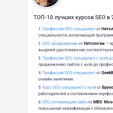
ТОП-10 лучших курсов SEO в 
Профессия SEO-специалист
от
Нетол
специальности, включающий программ
SEO-продвижение
от
Нетологии
— п
выдачей удостоверения соответствую
Профессия SEO-специалист c нуля д
продвижению сайтов с нуля до профес
Профессия SEO-специалист
от
GeekB
онлайн-занятиями.
Курс SEO-специалист с нуля
от
Брун
работодателей и составлением портфо
SEO-оптимизация сайта
от
MBS: Mosc
повышения квалификации с обновлен