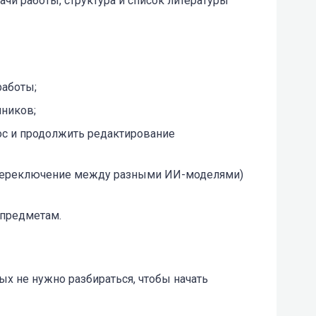
ачи работы, структура и список литературы
работы;
чников;
oc и продолжить редактирование
е переключение между разными ИИ-моделями)
 предметам.
х не нужно разбираться, чтобы начать