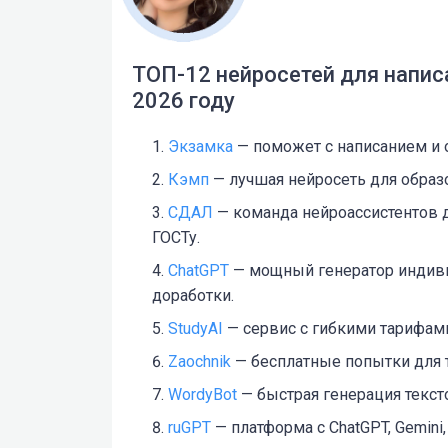
ТОП-12 нейросетей для напис
2026 году
Экзамка
— поможет с написанием и 
Кэмп
— лучшая нейросеть для образо
СДАЛ
— команда нейроассистентов 
ГОСТу.
ChatGPT
— мощный генератор индиви
доработки.
StudyAI
— сервис с гибкими тарифами
Zaochnik
— бесплатные попытки для 
WordyBot
— быстрая генерация тексто
ruGPT
— платформа с ChatGPT, Gemin