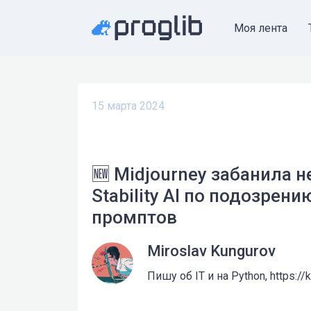
Моя лента
15 марта 2024
🆕 Midjourney забанила 
Stability AI по подозрен
промптов
Miroslav Kungurov
Пишу об IT и на Python, https://