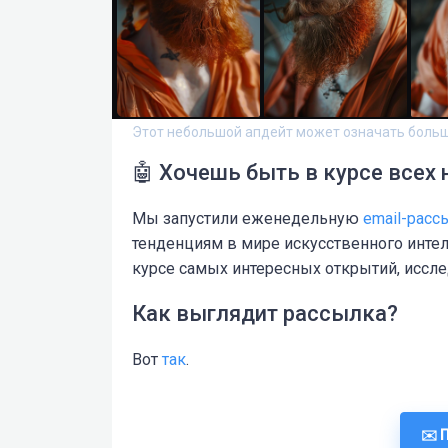
Этот небольшой апдейт может означать боль
🤖 Хочешь быть в курсе всех 
Мы запустили еженедельную
email-расс
тенденциям в мире искусственного интел
курсе самых интересных открытий, иссл
Как выглядит рассылка?
Вот
так
.
✉️ 