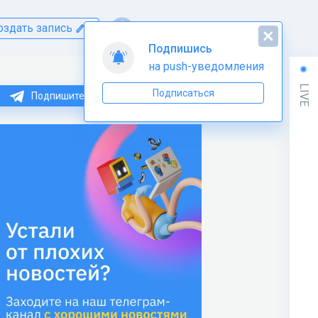
оздать запись
Подпишись
на push-уведомления
LIVE
Подписаться
Подпишитесь на нас в Telegram