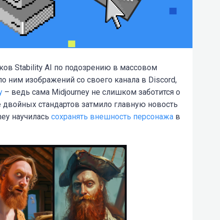
ков Stability AI по подозрению в массовом
о ним изображений со своего канала в Discord,
у
– ведь сама Midjourney не слишком заботится о
 двойных стандартов затмило главную новость
ney научилась
сохранять внешность персонажа
в