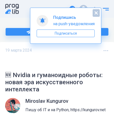
Подпишись
на push-уведомления
Подпишитесь на нас в Telegram
Подписаться
19 марта 2024
🆕 Nvidia и гуманоидные роботы:
новая эра искусственного
интеллекта
Miroslav Kungurov
Пишу об IT и на Python, https://kungurov.net