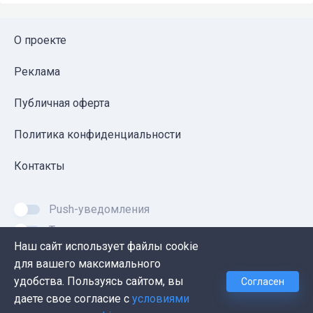
О проекте
Реклама
Публичная оферта
Политика конфиденциальности
Контакты
Push-уведомления
Темная тема
Наш сайт использует файлы cookie
для вашего максимального
удобства. Пользуясь сайтом, вы
Согласен
© 2026, Proglib. При копировании материала ссылка
даете свое согласие с
условиями
на источник обязательна.