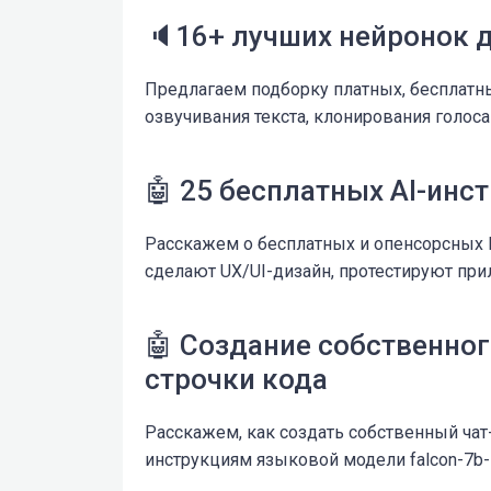
🔈16+ лучших нейронок д
Предлагаем подборку платных, бесплатн
озвучивания текста, клонирования голос
🤖 25 бесплатных AI-инс
Расскажем о бесплатных и опенсорсных И
сделают UX/UI-дизайн, протестируют при
🤖 Создание собственного
строчки кода
Расскажем, как создать собственный ча
инструкциям языковой модели falcon-7b-in