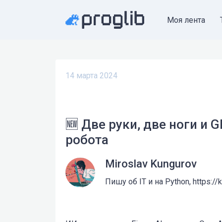
Моя лента
14 марта 2024
🆕 Две руки, две ноги и 
робота
Miroslav Kungurov
Пишу об IT и на Python, https://