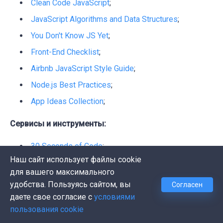
Clean Code JavaScript
;
JavaScript Algorithms and Data Structures
;
You Don't Know JS Yet
;
Front-End Checklist
;
Airbnb JavaScript Style Guide
;
Node.js Best Practices
;
App Ideas Collection
;
Сервисы и инструменты:
30 Seconds of Code
;
Наш сайт использует файлы cookie
Free-for.dev
;
для вашего максимального
fullPage.js
;
удобства. Пользуясь сайтом, вы
Согласен
даете свое согласие с
условиями
Шаблоны и среды разработки/тестирования:
пользования cookie