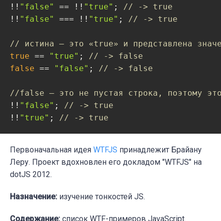
!!
"false"
 == !!
"true"
; 
// -> true
!!
"false"
 === !!
"true"
; 
// -> true
// истина – это «true» и представлена ​​зна
true
 == 
"true"
; 
// -> false
false
 == 
"false"
; 
// -> false
//false – это не пустая строка, поэтому эт
!!
"false"
; 
// -> true
!!
"true"
; 
// -> true
Первоначальная идея
WTFJS
принадлежит Брайану
Леру. Проект вдохновлен его докладом "WTFJS" на
dotJS 2012.
Назначение:
изучение тонкостей JS.
Содержание:
список WTF-примеров JavaScript.