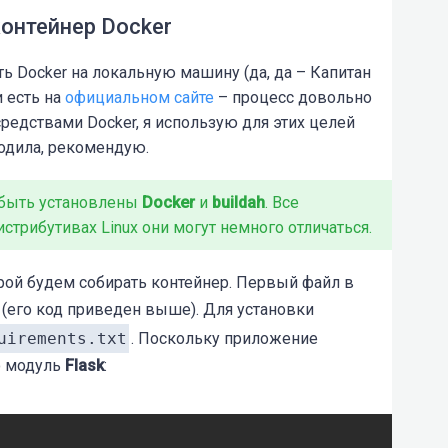
онтейнер Docker
ь Docker на локальную машину (да, да – Капитан
и есть на
официальном сайте
– процесс довольно
редствами Docker, я использую для этих целей
водила, рекомендую.
 быть установлены
Docker
и
buildah
. Все
дистрибутивах Linux они могут немного отличаться.
рой будем собирать контейнер. Первый файл в
(его код приведен выше). Для установки
uirements.txt
. Поскольку приложение
о модуль
Flask
: