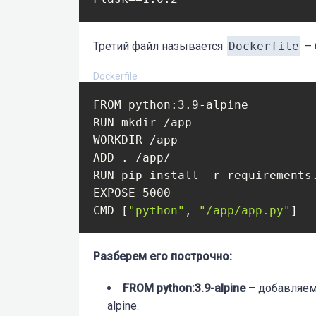
Третий файл называется
Dockerfile
– 
Dockerfile
FROM python:3.9-alpine

RUN mkdir /app

WORKDIR /app

ADD . /app/

RUN pip install -r requirements.
EXPOSE 5000

CMD [
"python"
, 
"/app/app.py"
Разберем его построчно:
FROM python:3.9-alpine
– добавляем 
alpine.