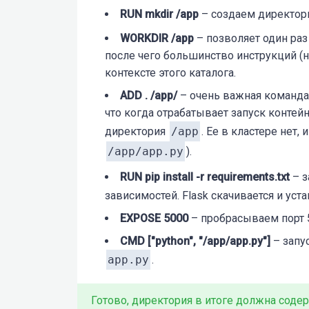
RUN mkdir /app
– создаем директо
WORKDIR /app
– позволяет один раз 
после чего большинство инструкций (
контексте этого каталога.
ADD . /app/
– очень важная команда,
что когда отрабатывает запуск контей
директория
/app
. Ее в кластере нет,
/app/app.py
).
RUN pip install -r requirements.txt
– з
зависимостей. Flask скачивается и уст
EXPOSE 5000
– пробрасываем порт 
CMD ["python", "/app/app.py"]
– запу
app.py
.
Готово, директория в итоге должна сод