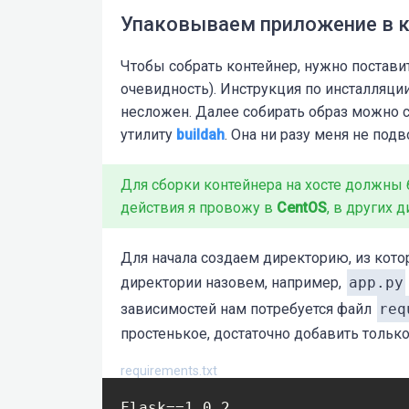
Упаковываем приложение в к
Чтобы собрать контейнер, нужно поставит
очевидность). Инструкция по инсталляци
несложен. Далее собирать образ можно с
утилиту
buildah
. Она ни разу меня не под
Для сборки контейнера на хосте должны
действия я провожу в
CentOS
, в других 
Для начала создаем директорию, из кото
директории назовем, например,
app.py
зависимостей нам потребуется файл
req
простенькое, достаточно добавить тольк
requirements.txt
Flask==1.0.2