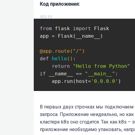
Код приложения:
app.py
from
 flask 
import
 Flask

app = Flask(__name__)

@app.route("/")
def
hello
()
:
return
"Hello from Python"
if
 __name__ == 
"__main__"
:

    app.run(host=
'0.0.0.0'
В первых двух строчках мы подключаем F
запроса. Приложение неидеально, но ка
кластере k8s оно сгодится. Так как k8s –
приложение необходимо упаковать, напри