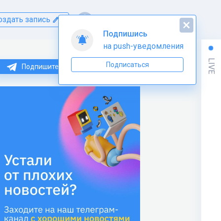
оздать запись
Подпишись
на push-уведомления
LIVE
Подписаться
Подпишитесь на нас в Telegram