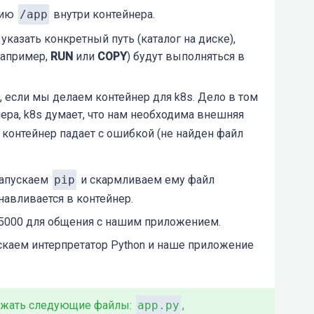
рию
/app
внутри контейнера.
указать конкретный путь (каталог на диске),
например,
RUN
или
COPY
) будут выполняться в
 если мы делаем контейнер для k8s. Дело в том
нера, k8s думает, что нам необходима внешняя
 и контейнер падает с ошибкой (не найден файл
апускаем
pip
и скармливаем ему файл
анавливается в контейнер.
5000 для общения с нашим приложением.
скаем интерпретатор Python и наше приложение
ержать следующие файлы:
app.py
,