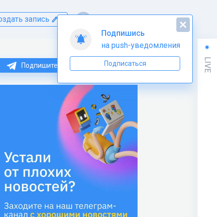
оздать запись
Подпишись
на push-уведомления
LIVE
Подписаться
Подпишитесь на нас в Telegram