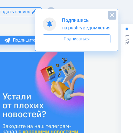
оздать запись
Подпишись
на push-уведомления
LIVE
Подписаться
Подпишитесь на нас в Telegram