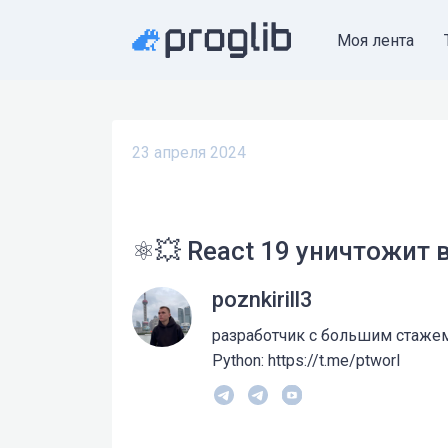
Моя лента
23 апреля 2024
⚛️💥 React 19 уничтожит
poznkirill3
разработчик с большим стажем :
Python: https://t.me/ptworl