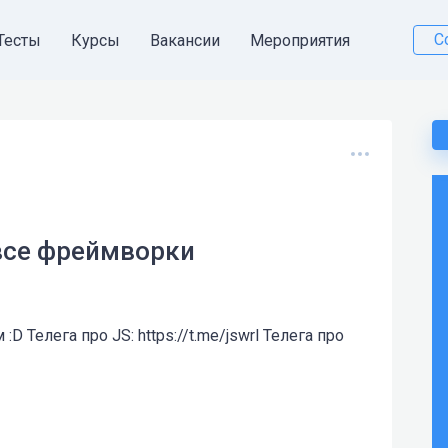
С
Тесты
Курсы
Вакансии
Мероприятия
 все фреймворки
D Телега про JS: https://t.me/jswrl Телега про