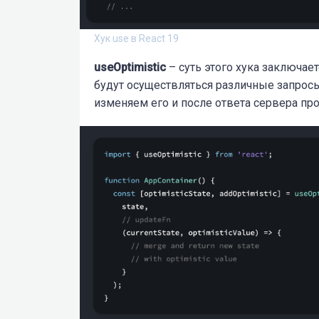
Хук use в React 19
useOptimistic
–
суть этого хука заключает
будут осуществляться различные запросы
изменяем его и после ответа сервера пр