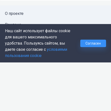
О проекте
Реклама
Наш сайт использует файлы cookie
Публичная оферта
для вашего максимального
удобства. Пользуясь сайтом, вы
Согласен
Политика конфиденциальности
даете свое согласие с
условиями
пользования cookie
Контакты
Push-уведомления
Темная тема
© 2026, Proglib. При копировании материала ссылка
на источник обязательна.