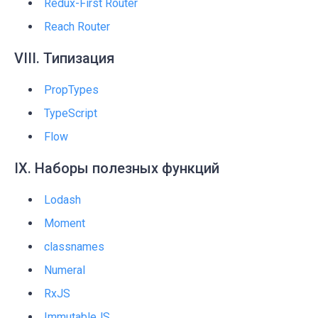
Redux-First Router
Reach Router
VIII. Типизация
PropTypes
TypeScript
Flow
IX. Наборы полезных функций
Lodash
Moment
classnames
Numeral
RxJS
ImmutableJS