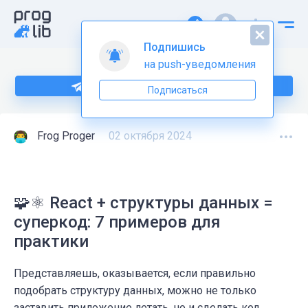
Подпишись
на push-уведомления
Подпишитесь на нас в Telegram
Подписаться
Frog Proger
02 октября 2024
🧩⚛️ React + структуры данных =
суперкод: 7 примеров для
практики
Представляешь, оказывается, если правильно
подобрать структуру данных, можно не только
заставить приложение летать, но и сделать код