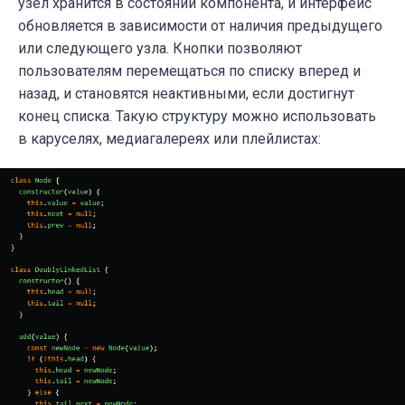
узел хранится в состоянии компонента, и интерфейс
обновляется в зависимости от наличия предыдущего
или следующего узла. Кнопки позволяют
пользователям перемещаться по списку вперед и
назад, и становятся неактивными, если достигнут
конец списка. Такую структуру можно использовать
в каруселях, медиагалереях или плейлистах: