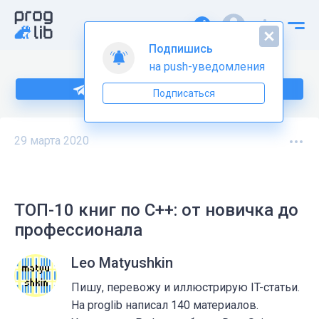
Подпишись
на push-уведомления
Больше информации по C++ тут
Подписаться
29 марта 2020
ТОП-10 книг по C++: от новичка до
профессионала
Leo Matyushkin
Пишу, перевожу и иллюстрирую IT-статьи.
На proglib написал 140 материалов.