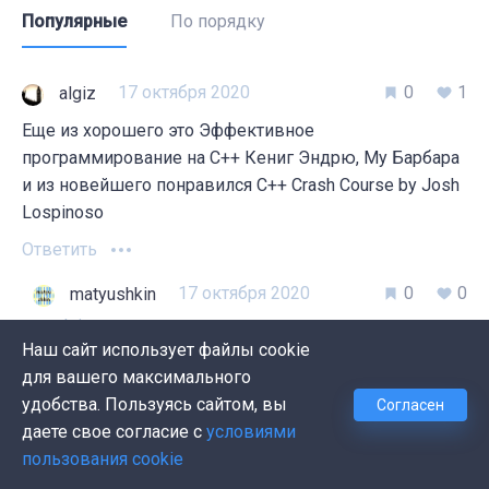
Популярные
По порядку
17 октября 2020
0
1
algiz
Еще из хорошего это Эффективное
программирование на С++ Кениг Эндрю, Му Барбара
и из новейшего понравился C++ Crash Course by Josh
Lospinoso
Ответить
17 октября 2020
0
0
matyushkin
algiz
Наш сайт использует файлы cookie
Благодарю за дополнение!
для вашего максимального
Ответить
удобства. Пользуясь сайтом, вы
Согласен
даете свое согласие с
условиями
03 октября 2020
0
1
svinobaklan6975
пользования cookie
Ну, скажу в критику две вещи: 1) Зачем писать про