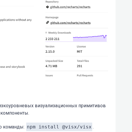
низкоуровневых визуализационных примитивов
ct компоненты.
ю команды:
npm install @visx/visx
.