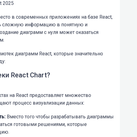
t 2025
есто в современных приложениях на базе React,
ь сложную информацию в понятную и
оздание диаграмм с нуля может оказаться
м.
лиотек диаграмм React, которые значительно
ду:
ки React Chart?
тах на React предоставляет множество
щают процесс визуализации данных:
ть
:
Вместо
того
чтобы
разрабатывать
диаграммы
аться
готовыми
решениями,
которые
цию.