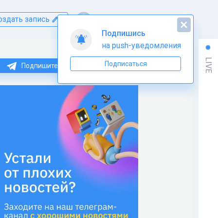
оздать запись
Подпишись
на push-уведомления
LIVE
Подписаться
Подпишитесь на нас в Telegram