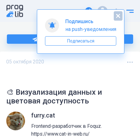
Подпишись
на push-уведомления
Подпишитесь на нас в Telegram
Подписаться
05 октября 2020
🎨 Визуализация данных и
цветовая доступность
furry.cat
Frontend-разработчик в Foquz.
https://www.cat-in-web.ru/