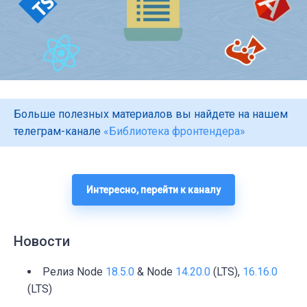
Больше полезных материалов вы найдете на нашем
телеграм-канале
«Библиотека фронтендера»
Интересно, перейти к каналу
Новости
Релиз Node
18.5.0
& Node
14.20.0
(LTS),
16.16.0
(LTS)