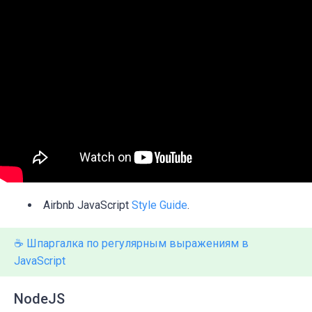
Airbnb JavaScript
Style Guide
.
☕️ Шпаргалка по регулярным выражениям в
JavaScript
NodeJS