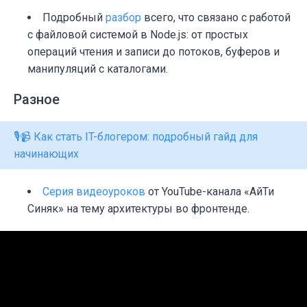
Подробный
разбор
всего, что связано с работой
с файловой системой в Node.js: от простых
операций чтения и записи до потоков, буферов и
манипуляций с каталогами.
Разное
🎙️📹 Как стать IT-блогером: подробный гайд для
начинающих
Серия видеоуроков
от YouTube-канала «АйТи
Синяк» на тему архитектуры во фронтенде.