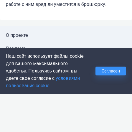
работе с ним вряд ли уместится в брошюрку.
О проекте
Реклама
Наш сайт использует файлы cookie
Публичная оферта
для вашего максимального
удобства. Пользуясь сайтом, вы
Согласен
Политика конфиденциальности
даете свое согласие с
условиями
пользования cookie
Контакты
Push-уведомления
Темная тема