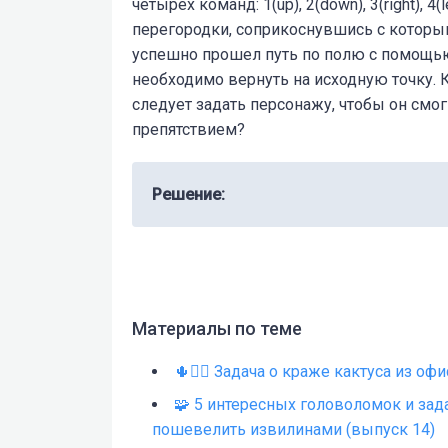
четырех команд: 1(up), 2(down), 3(right), 
перегородки, соприкоснувшись с которы
успешно прошел путь по полю с помощь
необходимо вернуть на исходную точку. 
следует задать персонажу, чтобы он смог
препятствием?
Решение:
Материалы по теме
🌵🕵️‍♂️ Задача о краже кактуса из о
🧩 5 интересных головоломок и зада
пошевелить извилинами (выпуск 14)