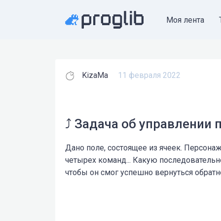
Моя лента
KizaMa
11 февраля 2022
⤴️ Задача об управлении
Дано поле, состоящее из ячеек. Персона
четырех команд... Какую последовательн
чтобы он смог успешно вернуться обратно