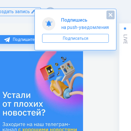
оздать запись
Подпишись
на push-уведомления
LIVE
Подписаться
Подпишитесь на нас в Telegram