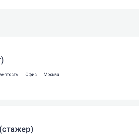
r)
занятость
Офис
Москва
 (стажер)